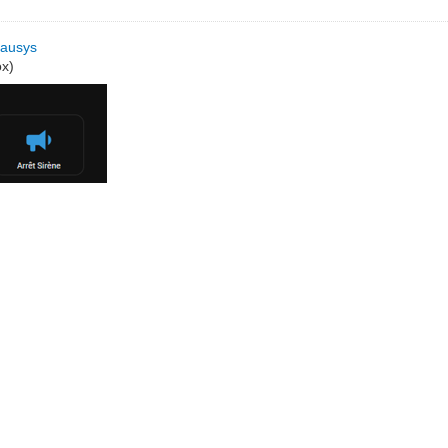
lausys
ox)