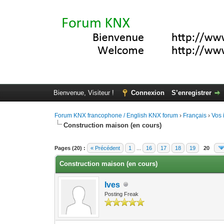
Bienvenue, Visiteur !
Connexion
S’enregistrer
Forum KNX francophone / English KNX forum
›
Français
›
Vos 
Construction maison (en cours)
Moyenne : 0 (0 vote(s))
1
2
3
4
5
Pages (20) :
« Précédent
1
...
16
17
18
19
20
Construction maison (en cours)
Ives
Posting Freak