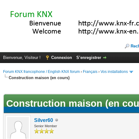
Rec
Bienvenue, Visiteur !
Connexion
S’enregistrer
Forum KNX francophone / English KNX forum
›
Français
›
Vos installations
Construction maison (en cours)
(s))
Construction maison (en cou
Silver60
Senior Member