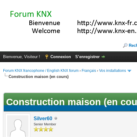
Rec
Bienvenue, Visiteur !
Connexion
S’enregistrer
Forum KNX francophone / English KNX forum
›
Français
›
Vos installations
Construction maison (en cours)
(s))
Construction maison (en cou
Silver60
Senior Member