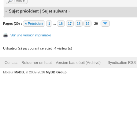
Trouver
«
Sujet précédent
|
Sujet suivant
»
Pages (20) :
« Précédent
1
...
16
17
18
19
20
Voir une version imprimable
Utilisateur(s) parcourant ce sujet : 4 visiteur(s)
Contact
Retourner en haut
Version bas-débit (Archivé)
Syndication RSS
Moteur
MyBB
, © 2002-2026
MyBB Group
.