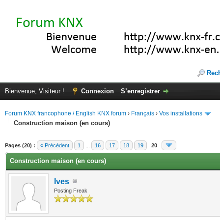
Rec
Bienvenue, Visiteur !
Connexion
S’enregistrer
Forum KNX francophone / English KNX forum
›
Français
›
Vos installations
Construction maison (en cours)
(s))
Pages (20) :
« Précédent
1
...
16
17
18
19
20
Construction maison (en cours)
Ives
Posting Freak