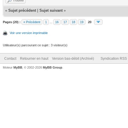
Trouver
«
Sujet précédent
|
Sujet suivant
»
Pages (20) :
« Précédent
1
...
16
17
18
19
20
Voir une version imprimable
Utilisateur(s) parcourant ce sujet : 3 visiteur(s)
Contact
Retourner en haut
Version bas-débit (Archivé)
Syndication RSS
Moteur
MyBB
, © 2002-2026
MyBB Group
.