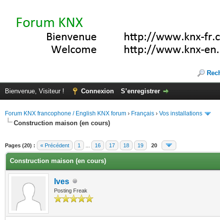
Rec
Bienvenue, Visiteur !
Connexion
S’enregistrer
Forum KNX francophone / English KNX forum
›
Français
›
Vos installations
Construction maison (en cours)
(s))
Pages (20) :
« Précédent
1
...
16
17
18
19
20
Construction maison (en cours)
Ives
Posting Freak