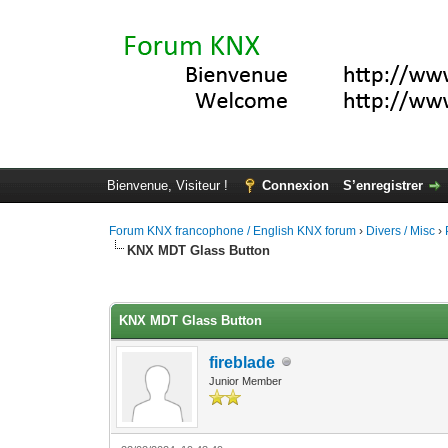
Bienvenue, Visiteur !
Connexion
S’enregistrer
Forum KNX francophone / English KNX forum
›
Divers / Misc
›
KNX MDT Glass Button
Moyenne : 5 (1 vote(s))
1
2
3
4
5
KNX MDT Glass Button
fireblade
Junior Member