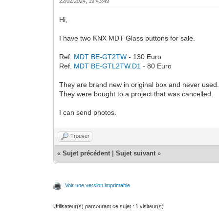
22/02/2024, 19:43:49
Hi,
I have two KNX MDT Glass buttons for sale.
Ref.
MDT BE-GT2TW
- 130 Euro
Ref.
MDT BE-GTL2TW.D1
- 80 Euro
They are brand new in original box and never used
They were bought to a project that was cancelled.
I can send photos.
Trouver
«
Sujet précédent
|
Sujet suivant
»
Voir une version imprimable
Utilisateur(s) parcourant ce sujet : 1 visiteur(s)