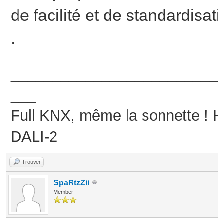
de facilité et de standardisat
.
_________________________
___
Full KNX, même la sonnette !
DALI-2
Trouver
SpaRtzZii
Member