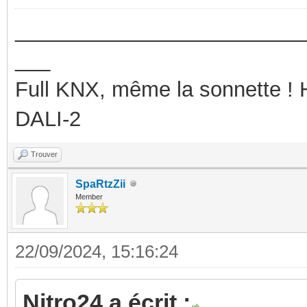
_________________________
___
Full KNX, même la sonnette !
DALI-2
Trouver
SpaRtzZii
Member
22/09/2024, 15:16:24
Nitro24 a écrit :