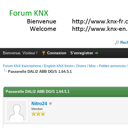
Rec
Bienvenue, Visiteur !
Connexion
S’enregistrer
Forum KNX francophone / English KNX forum
›
Divers / Misc
›
Petites annonces /
Passerelle DALI2 ABB DG/S 1.64.5.1
(s))
Passerelle DALI2 ABB DG/S 1.64.5.1
Nitro24
Member