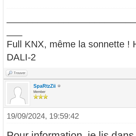
_________________________
___
Full KNX, même la sonnette !
DALI-2
Trouver
SpaRtzZii
Member
19/09/2024, 19:59:42
Pour information, je lis dans