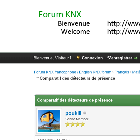
Bienvenue, Visiteur !
Connexion
S’enregistrer
Forum KNX francophone / English KNX forum
›
Français
›
Maté
Comparatif des détecteurs de présence
Moyenne : 0 (0 vote(s))
1
2
3
4
5
Comparatif des détecteurs de présence
poukill
Senior Member