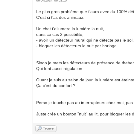
06/04/2024, 06:52:15
Le plus gros problème que t'aura avec du 100% dét
C'est si t'as des animaux..
Un chat t'allumera la lumière la nuit,
dans ce cas 2 possibilité,
- avoir un détecteur mural qui ne détecte pas le sol.
- bloquer les détecteurs la nuit par horloge...
Sinon je mets les détecteurs de présence de thebe
Qui font aussi régulation...
Quant je suis au salon de jour, la lumière est étein
Ça c'est du confort ?
Perso je touche pas au interrupteurs chez moi, pas
Juste créé un bouton "nuit" au lit, pour bloquer les
Trouver