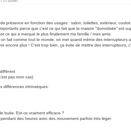
03 par
poukill
.)
 présence en fonction des usages : salon, toilettes, extérieur, couloir, 
mportants parce que c'est ce qui fait que la maison "domotisée" est su
st ce qui a marqué le plus finalement ma famille / mes amis.
ut on fait comme tout le monde, on met quand même des interrupteurs a
 encore plus ! C'est trop bien, ça évite de mettre des interrupteurs, c'
différent
n'est pas mon cas)
s différences intrinsèques:
de buée. Est-ce vraiment efficace ?
r pendant des heures avec des mouvement parfois très léger.