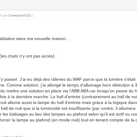
25 par
Christophe0110
.)
bitation dans ma nouvelle maison...
es chats n'y ont pas accès) :
 qu'y passer. J'ai eu déjà des râleries du WAF parce que la lumière s'étai
sine. Comme solution, j'ai allongé le temps d'allumage hors détection à 3
u mettre une solution en place via l'ABB ABA car lorsqu'on passe du hall 
fois à la dernière marche. Le hall d'entrée (contrairement au hall de n
 nuit allume aussi la lampe du hall d'entrée mais grâce à la logique dans
ll de nuit que si la luminosité est insuffisante (par contre, il allumera 
r les balisages au lieu des lampes au plafond selon qu'il est actif ou non
forcer la lampe au plafond (en mode nuit) tout en tenant compte de la 