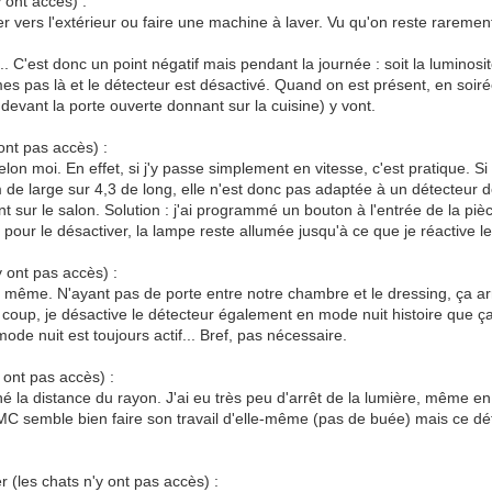
 ont accès) :
ler vers l'extérieur ou faire une machine à laver. Vu qu'on reste rareme
. C'est donc un point négatif mais pendant la journée : soit la luminosi
 pas là et le détecteur est désactivé. Quand on est présent, en soirée
evant la porte ouverte donnant sur la cuisine) y vont.
ont pas accès) :
on moi. En effet, si j'y passe simplement en vitesse, c'est pratique. Si
m de large sur 4,3 de long, elle n'est donc pas adaptée à un détecteur 
nt sur le salon. Solution : j'ai programmé un bouton à l'entrée de la piè
pour le désactiver, la lampe reste allumée jusqu'à ce que je réactive le
 ont pas accès) :
se même. N'ayant pas de porte entre notre chambre et le dressing, ça a
 coup, je désactive le détecteur également en mode nuit histoire que ça
de nuit est toujours actif... Bref, pas nécessaire.
 ont pas accès) :
rminé la distance du rayon. J'ai eu très peu d'arrêt de la lumière, même
 semble bien faire son travail d'elle-même (pas de buée) mais ce détec
 (les chats n'y ont pas accès) :