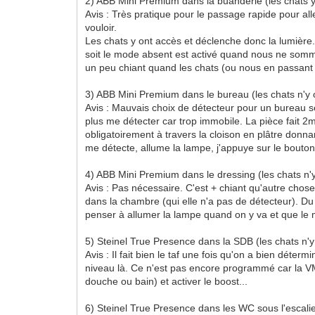
2) ABB Mini Premium dans la buanderie (les chats y
Avis : Très pratique pour le passage rapide pour al
vouloir.
Les chats y ont accès et déclenche donc la lumière..
soit le mode absent est activé quand nous ne sommes
un peu chiant quand les chats (ou nous en passant d
3) ABB Mini Premium dans le bureau (les chats n'y 
Avis : Mauvais choix de détecteur pour un bureau sel
plus me détecter car trop immobile. La pièce fait 2
obligatoirement à travers la cloison en plâtre donna
me détecte, allume la lampe, j'appuye sur le bouton 
4) ABB Mini Premium dans le dressing (les chats n'y
Avis : Pas nécessaire. C'est + chiant qu'autre cho
dans la chambre (qui elle n'a pas de détecteur). Du
penser à allumer la lampe quand on y va et que le mo
5) Steinel True Presence dans la SDB (les chats n'y
Avis : Il fait bien le taf une fois qu'on a bien déte
niveau là. Ce n'est pas encore programmé car la VMC
douche ou bain) et activer le boost...
6) Steinel True Presence dans les WC sous l'escalier