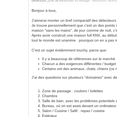
05/04/2024, 21:47:14
(Modification du message : 06/04/2024, 08:00:
Bonjour à tous,
J'aimerai monter un bref comparatif des détecteurs de
Je trouve personnellement que c'est un des points i
maison "sans les mains", de jour comme de nuit, c'e
Après avoir construit une maison full KNX, au déb
tout le monde est unanime : pourquoi on en a pas mis
C'est un sujet évidemment touchy, parce que:
Il y a beaucoup de références sur le marché
Chacun a des exigences différentes / budget 
Certains ont des animaux, chats, chiens (ce 
J'ai des questions sur plusieurs "domaines" avec de
Zone de passage : couloirs / toilettes
Chambre
Salle de bain, avec les problèmes potentiels 
Bureau, où on est assis devant un ordinateu
Salon / Cuisine / SaM : repas / cuisine
Extérieur