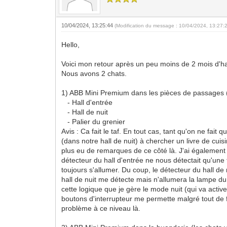
10/04/2024, 13:25:44
(Modification du message : 10/04/2024, 13:27:
Hello,
Voici mon retour après un peu moins de 2 mois d'ha
Nous avons 2 chats.
1) ABB Mini Premium dans les pièces de passages (l
- Hall d'entrée
- Hall de nuit
- Palier du grenier
Avis : Ca fait le taf. En tout cas, tant qu'on ne fait
(dans notre hall de nuit) à chercher un livre de cui
plus eu de remarques de ce côté là. J'ai également d
détecteur du hall d'entrée ne nous détectait qu'une 
toujours s'allumer. Du coup, le détecteur du hall de
hall de nuit me détecte mais n'allumera la lampe du ha
cette logique que je gère le mode nuit (qui va active
boutons d'interrupteur me permette malgré tout de 
problème à ce niveau là.