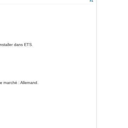
#1
'installer dans ETS.
 le marché : Allemand.