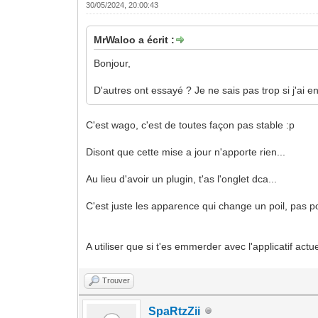
30/05/2024, 20:00:43
MrWaloo a écrit :
Bonjour,
D'autres ont essayé ? Je ne sais pas trop si j'ai env
C'est wago, c'est de toutes façon pas stable :p
Disont que cette mise a jour n'apporte rien...
Au lieu d'avoir un plugin, t'as l'onglet dca...
C'est juste les apparence qui change un poil, pas pou
A utiliser que si t'es emmerder avec l'applicatif actu
Trouver
SpaRtzZii