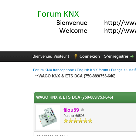
Bienvenue, Visiteur !
Connexion
S’enregistrer
Forum KNX francophone / English KNX forum
›
Français
›
Maté
WAGO KNX & ETS DCA (750-889/753-646)
Moyenne : 0 (0 vote(s))
1
2
3
4
5
WAGO KNX & ETS DCA (750-889/753-646)
filou59
Partner 66506