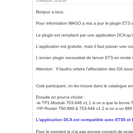
17/04/2024, 21:53:14
Bonjour a tous.
Pour information WAGO a mis a jour le plugin ETS ai
Le plugin est remplacé par une application DCA qu'
L'application est gratuite, mais il faut passer une c
L'ancien plugin necessitait de lancer ETS en mode c
Attention : Il faudra refaire l'affectation des GA so
Coté participant, on les trouve dans le catalogue en 
Ensuite on pourra choisir :
-le TP1-Module 753-646 v1.1 si on a que la borne
-l'IP-Router 750-889 & 753-646 v1.2 si on a un 88
L'application DCA est compatible avec ETS5 et
Pour le moment je n'ai pas encore converti de projet