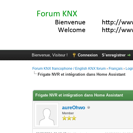
Bienvenue, Visiteur !
Connexion
S’enregistrer
Forum KNX francophone / English KNX forum
›
Français
›
Logi
Frigate NVR et intégration dans Home Assistant
Moyenne : 0 (0 vote(s))
1
2
3
4
5
Frigate NVR et intégration dans Home Assistant
aureOhwo
Member