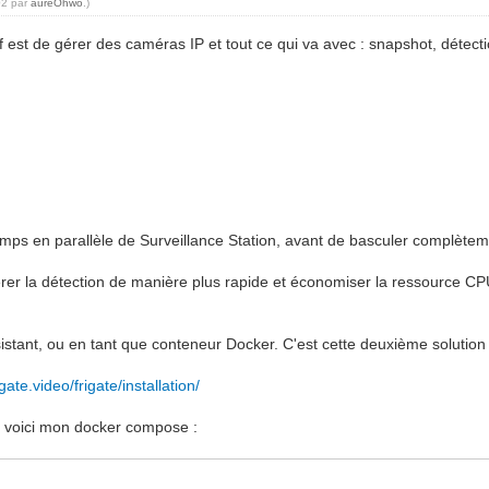
02 par
aureOhwo
.)
tif est de gérer des caméras IP et tout ce qui va avec : snapshot, détec
temps en parallèle de Surveillance Station, avant de basculer complètem
érer la détection de manière plus rapide et économiser la ressource CP
istant, ou en tant que conteneur Docker. C'est cette deuxième solution qu
igate.video/frigate/installation/
r, voici mon docker compose :