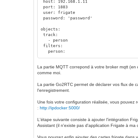
host: 192.168.1.11
driver: local
port: 1883
driver_opts:
user: frigate
type: "nfs4"
password: 'password'
o: "addr=192.168.1.10,rw"
device: ":/volume1/surveillance"
objects:
track:
- person
filters:
person:
min_area: 5000
max_area: 100000
La partie MQTT correpond à votre broker mqtt (en ce
min_score: 0.7
comme moi.
threshold: 0.8
La partie Go2RTC permet de déclarer vos flux de cam
birdseye:
l'enregistrement.
enabled: false
rtmp:
enabled: false
Une fois votre configuration réalisée, vous pouvez 
:
http://ipdocker:5000/
detectors:
cpu1:
L'étape suivante consiste à ajouter l'intégration F
type: cpu
Assistant (il n'existe pas d'application Frigate à m
num_threads: 3
cpu2:
Vous pourrez enfin ajouter des cartes frigate dans