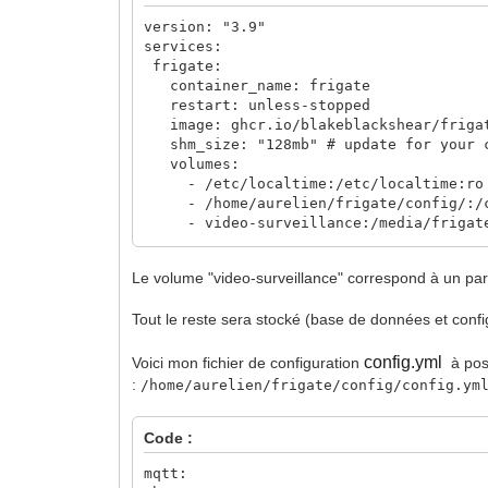
version: "3.9"
services:
frigate:
container_name: frigate
restart: unless-stopped
image: ghcr.io/blakeblackshear/friga
shm_size: "128mb" # update for your c
volumes:
- /etc/localtime:/etc/localtime:ro
- /home/aurelien/frigate/config/:/c
- video-surveillance:/media/frigat
- type: tmpfs # Optional: 1GB of mem
target: /tmp/cache
Le volume "video-surveillance" correspond à un pa
tmpfs:
size: 1000000000
Tout le reste sera stocké (base de données et config
ports:
- "5000:5000"
- "8555:8555/tcp" # WebRTC over tc
config.yml
Voici mon fichier de configuration
à posi
- "8555:8555/udp" # WebRTC over ud
:
/home/aurelien/frigate/config/config.ym
- "8554:8554"
environment:
Code :
FRIGATE_RTSP_PASSWORD: "password"
volumes:
mqtt:
video-surveillance: