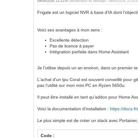
09/05/2024, 21:12:47
(Modification du message : 09/05/2024, 21:22:
Frigate est un logiciel NVR à base d'IA dont l'objec
Voici ses avantages à mon sens :
Excellente détection
Pas de licence à payer
Intégration parfaite dans Home Assistant
Je l'utilise depuis un an environ, dans un premier 
L'achat d'un tpu Coral est souvent conseillé pour g
pas l'utilité sur mon mini PC en Ryzen 5650u.
Il peut être installé en tant qu'addon pour Home Ass
Voici la documentation d'installation :
https://docs.fr
Le plus simple est de créer un stack avec Portaine
Code :