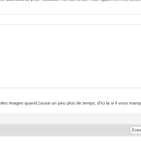
:554/Streaming/Channels/101
:554/Streaming/Channels/102
 des images quand j'aurai un peu plus de temps, d'ici la si il vous manq
:554/Streaming/Channels/101
:554/Streaming/Channels/102
:554/Streaming/Channels/101