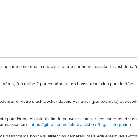
 qui me concerne, ce broker tourne sur home assistant, c'est donc l'ip 
éras, j'en utilise 2 par caméra, un en basse résolution pour la détect
redémarrer votre stack Docker depuis Portainer (par exemple) et accèder
rigate pour Home Assistant afin de pouvoir visualiser vos caméras et vo
a connaissance) :
https://github.com/blakeblackshear/friga...ntegration
 vos dashboards pour visualiser vos caméras, mais également les switc