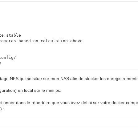
te:stable
ameras based on calculation above
onfig/
e
ory, reduces SSD/SD Card wear
rtage NFS qui se situe sur mon NAS afin de stocker les enregistremen
uration) en local sur le mini pc.
p
tionner dans le répertoire que vous avez défini sur votre docker com
p
) :
l