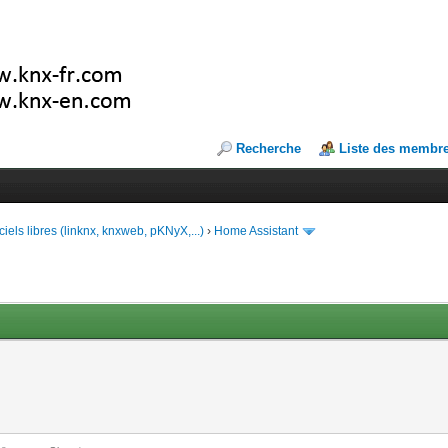
Recherche
Liste des membr
ciels libres (linknx, knxweb, pKNyX,...)
›
Home Assistant