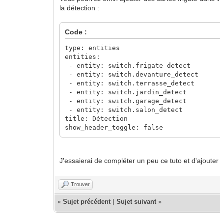
type: cpu
la détection :
num_threads: 3
cpu3:
type: cpu
Code :
num_threads: 3
cpu4:
type: entities
type: cpu
entities:
num_threads: 3
- entity: switch.frigate_detect
cpu5:
- entity: switch.devanture_detect
type: cpu
- entity: switch.terrasse_detect
num_threads: 3
- entity: switch.jardin_detect
- entity: switch.garage_detect
go2rtc:
- entity: switch.salon_detect
streams:
title: Détection
jardin:
show_header_toggle: false
- rtsp://admin:password@192.168.1.19
jardin_sub:
- rtsp://admin:password@192.168.1.19
J'essaierai de compléter un peu ce tuto et d'ajouter
terrasse:
- rtsp://admin:password@192.168.1.15
terrasse_sub:
Trouver
- rtsp://admin:password@192.168.1.15
garage:
«
Sujet précédent
|
Sujet suivant
»
- rtsp://admin:password@192.168.1.18
garage_sub: