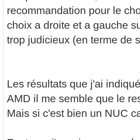
+65261.8°C)
recommandation pour le choi
Sensor 2: +37.9°C (
choix a droite et a gauche s
+65261.8°C)
trop judicieux (en terme de s
Sensor 8: +34.9°C (
+65261.8°C)
enp1s0-pci-0100
Les résultats que j'ai indiqu
Adapter: PCI adapter
AMD il me semble que le resu
PHY Temperature: +57
Mais si c'est bien un NUC ca 
MAC Temperature: +57