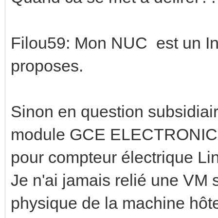
nvme-pci-1200
Filou59: Mon NUC est un Inte
Adapter: PCI adapter
proposes.
Composite: +36.9°C
+89.8°C)
Sinon en question subsidiair
(crit = 
module GCE ELECTRONICS -
pour compteur électrique Lin
nvme-pci-0600
Je n'ai jamais relié une V
Adapter: PCI adapter
physique de la machine hôt
Composite: +34.9°C