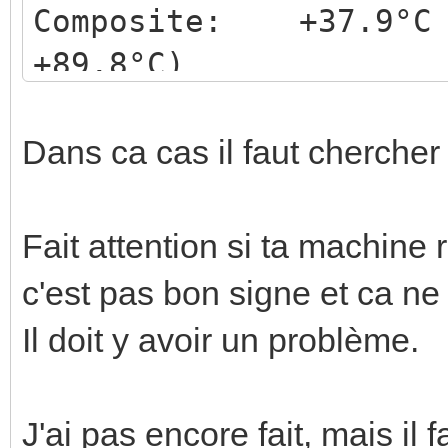
Composite: +37.9°C
+89.8°C)
(crit = 
Dans ca cas il faut chercher
nvme-pci-0700
Adapter: PCI adapter
Fait attention si ta machine
Composite: +34.9°C
c'est pas bon signe et ca n
+84.8°C)
Il doit y avoir un problème.
(crit = 
Sensor 1: +34.9°C (
J'ai pas encore fait, mais il