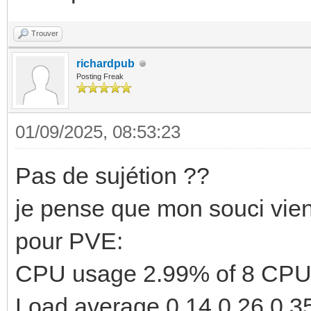
Trouver
richardpub
Posting Freak
01/09/2025, 08:53:23
Pas de sujétion ??
je pense que mon souci vient d
pour PVE:
CPU usage 2.99% of 8 CPU(
Load average 0.14,0.26,0.3