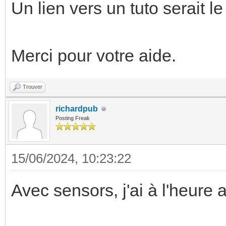
Un lien vers un tuto serait l
+84.8°C)
(crit = 
Sensor 1: +34.9°C (
Merci pour votre aide.
+65261.8°C)
Trouver
Sensor 2: +38.9°C (
richardpub
+65261.8°C)
Posting Freak
Sensor 8: +34.9°C (
15/06/2024, 10:23:22
+65261.8°C)
Avec sensors, j'ai à l'heure a
coretemp-isa-0000
Adapter: ISA adapter