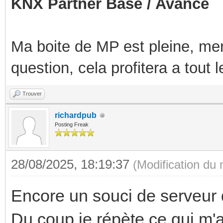
KNX Partner Base / Avancé
Composite: +46.9°C
+84.8°C)
+89.8°C)
(crit = +
Ma boite de MP est pleine, mer
(crit = 
Sensor 1: +37.9°C (
question, cela profitera a tout
+65261.8°C)
Trouver
Sensor 2: +33.9°C (
richardpub
+65261.8°C)
Posting Freak
28/08/2025, 18:19:37
(Modification du
Encore un souci de serveur
Du coup je répète ce qui m'av