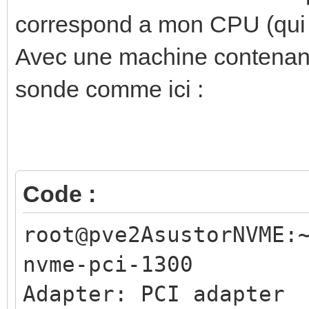
Package id 0: +50.0°
correspond a mon CPU (qui 
+105.0°C)
Avec une machine contenant
Core 0: +50.0°C (h
sonde comme ici :
+105.0°C)
Core 1: +50.0°C (h
+105.0°C)
Code :
Core 2: +51.0°C (h
+105.0°C)
root@pve2AsustorNVME:
Core 3: +51.0°C (h
nvme-pci-1300
+105.0°C)
Adapter: PCI adapter