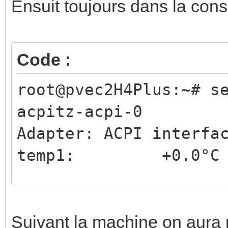
Ensuit toujours dans la cons
Code :
root@pvec2H4Plus:~# s
acpitz-acpi-0
Adapter: ACPI interfa
temp1: +0.0°C
coretemp-isa-0000
Adapter: ISA adapter
Suivant la machine on aura 