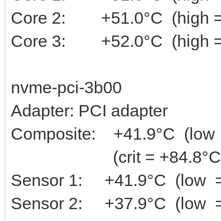
Core 2: +51.0°C (high = +
Core 3: +52.0°C (high = +
nvme-pci-3b00
Adapter: PCI adapter
Composite: +41.9°C (low =
(crit = +84.8°C
Sensor 1: +41.9°C (low = 
Sensor 2: +37.9°C (low = 