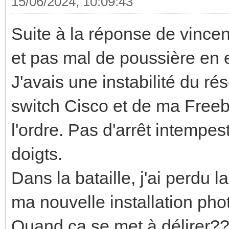
15/06/2024, 10:09:43
+65261.8°C)
Suite à la réponse de vincen,
nvme-pci-0c00
et pas mal de poussière en es
Adapter: PCI adapter
J'avais une instabilité du ré
Composite: +34.9°C
switch Cisco et de ma Freeb
+76.8°C)
l'ordre. Pas d'arrêt intempest
(crit = +79.
doigts.
Dans la bataille, j'ai perdu
acpitz-acpi-0
ma nouvelle installation ph
Adapter: ACPI interfa
temp1: +27.8°C
Quand ca se met à délirer?