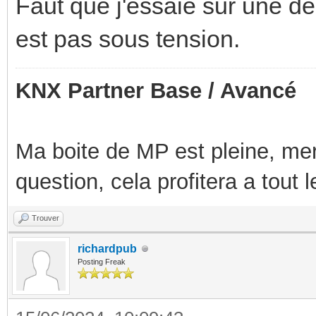
Faut que j'essaie sur une d
nvme-pci-0400
est pas sous tension.
Adapter: PCI adapter
Composite: +36.9°C
KNX Partner Base / Avancé
+84.8°C)
(crit = 
Ma boite de MP est pleine, mer
Sensor 1: +36.9°C (
question, cela profitera a tout
+65261.8°C)
Trouver
Sensor 2: +40.9°C (
richardpub
+65261.8°C)
Posting Freak
Sensor 8: +37.9°C (