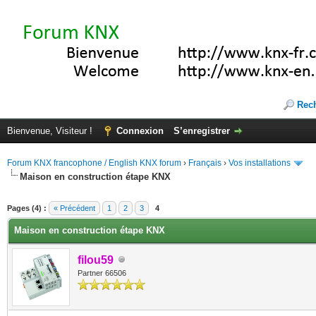
Rec
Bienvenue, Visiteur !
Connexion
S’enregistrer
Forum KNX francophone / English KNX forum
›
Français
›
Vos installations
Maison en construction étape KNX
(s))
Pages (4) :
« Précédent
1
2
3
4
Maison en construction étape KNX
filou59
Partner 66506