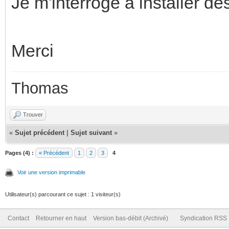
Je m'interroge à installer de
Merci
Thomas
Trouver
«
Sujet précédent
|
Sujet suivant
»
Pages (4) :
« Précédent
1
2
3
4
Voir une version imprimable
Utilisateur(s) parcourant ce sujet : 1 visiteur(s)
Contact
Retourner en haut
Version bas-débit (Archivé)
Syndication RSS