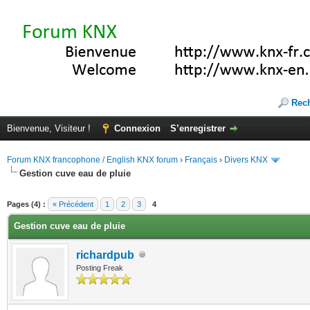
Rec
Bienvenue, Visiteur !
Connexion
S’enregistrer
Forum KNX francophone / English KNX forum
›
Français
›
Divers KNX
Gestion cuve eau de pluie
(s))
Pages (4) :
« Précédent
1
2
3
4
Gestion cuve eau de pluie
richardpub
Posting Freak