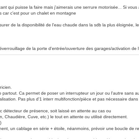
icant qui puisse la faire mais j'aimerais une serrure motorisée... Si vous
is car c'est pour un chalet en montagne
er de la disponibilité de l'eau chaude dans la sdb la plus éloignée, le
éverrouillage de la porte d'entrée/ouverture des garages/activation de 
ricien.
co partout. Ca permet de poser un interrupteur un jour ou l'autre sans 
ralisation. Pas plus d'1 interr multifonction/pièce et pas nécessaire da
ec détecteur de présence, soit laissé en attente au cas ou
, Chaudière, Cuve, etc.) le tout en attente ou utilisé directement.
)
nt, un cablage en série + étoile, néanmoins, prévoir une boucle de re