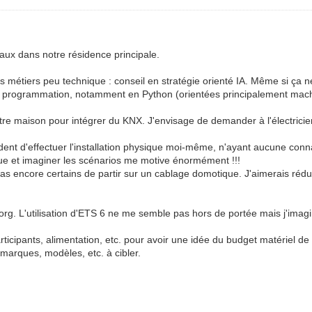
vaux dans notre résidence principale.
 des métiers peu technique : conseil en stratégie orienté IA. Même si ça
 de programmation, notamment en Python (orientées principalement mach
re maison pour intégrer du KNX. J'envisage de demander à l'électricien d
udent d'effectuer l'installation physique moi-même, n'ayant aucune con
 et imaginer les scénarios me motive énormément !!!
 encore certains de partir sur un cablage domotique. J'aimerais rédu
rg. L'utilisation d'ETS 6 ne me semble pas hors de portée mais j'imagin
icipants, alimentation, etc. pour avoir une idée du budget matériel de no
 marques, modèles, etc. à cibler.