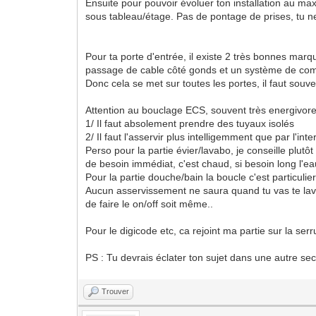
Ensuite pour pouvoir évoluer ton installation au m
sous tableau/étage. Pas de pontage de prises, tu n
Pour ta porte d'entrée, il existe 2 très bonnes ma
passage de cable côté gonds et un système de comm
Donc cela se met sur toutes les portes, il faut sou
Attention au bouclage ECS, souvent très energivore
1/ Il faut absolement prendre des tuyaux isolés
2/ Il faut l'asservir plus intelligemment que par l'int
Perso pour la partie évier/lavabo, je conseille plutô
de besoin immédiat, c'est chaud, si besoin long l'ea
Pour la partie douche/bain la boucle c'est particulie
Aucun asservissement ne saura quand tu vas te laver 
de faire le on/off soit même..
Pour le digicode etc, ca rejoint ma partie sur la ser
PS : Tu devrais éclater ton sujet dans une autre sec
Trouver