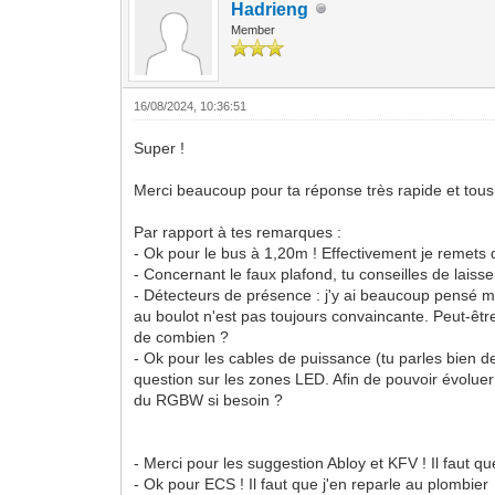
Hadrieng
Member
16/08/2024, 10:36:51
Super !
Merci beaucoup pour ta réponse très rapide et tous 
Par rapport à tes remarques :
- Ok pour le bus à 1,20m ! Effectivement je remets 
- Concernant le faux plafond, tu conseilles de laiss
- Détecteurs de présence : j'y ai beaucoup pensé ma
au boulot n'est pas toujours convaincante. Peut-êtr
de combien ?
- Ok pour les cables de puissance (tu parles bien 
question sur les zones LED. Afin de pouvoir évoluer
du RGBW si besoin ?
- Merci pour les suggestion Abloy et KFV ! Il faut 
- Ok pour ECS ! Il faut que j'en reparle au plombier