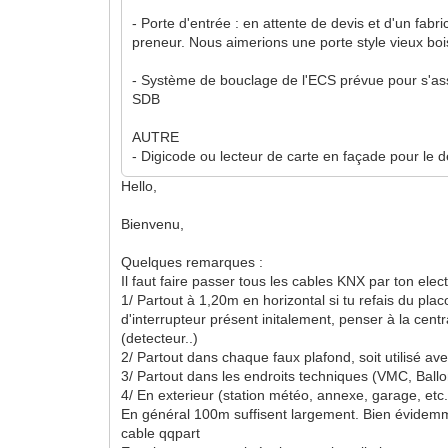
- Porte d'entrée : en attente de devis et d'un fabr
preneur. Nous aimerions une porte style vieux bo
- Système de bouclage de l'ECS prévue pour s'assur
SDB
AUTRE
- Digicode ou lecteur de carte en façade pour le d
Hello,
Bienvenu,
Quelques remarques :
Il faut faire passer tous les cables KNX par ton elect
1/ Partout à 1,20m en horizontal si tu refais du pla
d'interrupteur présent initalement, penser à la cent
(detecteur..)
2/ Partout dans chaque faux plafond, soit utilisé av
3/ Partout dans les endroits techniques (VMC, Ballon
4/ En exterieur (station météo, annexe, garage, etc.
En général 100m suffisent largement. Bien évidemme
cable qqpart