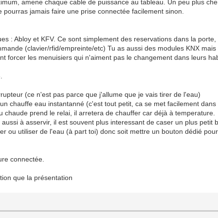
aximum, amene chaque cable de puissance au tableau. Un peu plus cher 
e pourras jamais faire une prise connectée facilement sinon.
rques : Abloy et KFV. Ce sont simplement des reservations dans la port
ande (clavier/rfid/empreinte/etc) Tu as aussi des modules KNX mais c
vent forcer les menuisiers qui n'aiment pas le changement dans leurs ha
.
errupteur (ce n'est pas parce que j'allume que je vais tirer de l'eau)
t un chauffe eau instantanné (c'est tout petit, ca se met facilement dans
u chaude prend le relai, il arretera de chauffer car déjà à temperature.
r aussi à asservir, il est souvent plus interessant de caser un plus petit 
ou utiliser de l'eau (à part toi) donc soit mettre un bouton dédié pour 
rure connectée.
tion que la présentation