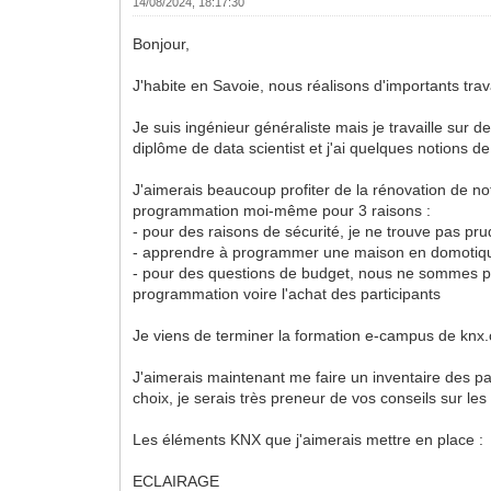
14/08/2024, 18:17:30
Bonjour,
J'habite en Savoie, nous réalisons d'importants tra
Je suis ingénieur généraliste mais je travaille sur
diplôme de data scientist et j'ai quelques notions
J'aimerais beaucoup profiter de la rénovation de not
programmation moi-même pour 3 raisons :
- pour des raisons de sécurité, je ne trouve pas pr
- apprendre à programmer une maison en domotique
- pour des questions de budget, nous ne sommes pas
programmation voire l'achat des participants
Je viens de terminer la formation e-campus de knx.o
J'aimerais maintenant me faire un inventaire des part
choix, je serais très preneur de vos conseils sur les
Les éléments KNX que j'aimerais mettre en place :
ECLAIRAGE