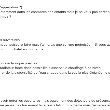
'appellation ?)
amment dans les chambres des enfants mais je ne veux pas partir su
firmez ?
les ouvertures
ant qui puisse la faire mais j'aimerais une serrure motorisée... Si vous 
t pour un chalet en montagne
 non électronique prévues
radiateur fonte donc possibilité d'asservir le chauffage à ce niveau
r de la disponibilité de l'eau chaude dans la sdb la plus éloignée, le 
it pouvoir gérer les ouvertures mais également des détecteurs de présence
ne pense pas forcément faire l'installation moi-même mais j'aimerais au 