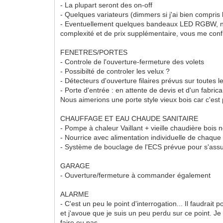
- La plupart seront des on-off
- Quelques variateurs (dimmers si j'ai bien compris l
- Eventuellement quelques bandeaux LED RGBW, not
complexité et de prix supplémentaire, vous me con
FENETRES/PORTES
- Controle de l'ouverture-fermeture des volets
- Possibilté de controler les velux ?
- Détecteurs d'ouverture filaires prévus sur toutes 
- Porte d'entrée : en attente de devis et d'un fabric
Nous aimerions une porte style vieux bois car c'es
CHAUFFAGE ET EAU CHAUDE SANITAIRE
- Pompe à chaleur Vaillant + vieille chaudière bois
- Nourrice avec alimentation individuelle de chaque 
- Système de bouclage de l'ECS prévue pour s'assure
GARAGE
- Ouverture/fermeture à commander également
ALARME
- C'est un peu le point d'interrogation... Il faudra
et j'avoue que je suis un peu perdu sur ce point. Je 
faire ou pas.