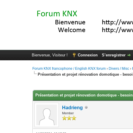
Bienvenue, Visiteur !
Connexion
S’enregistrer
Forum KNX francophone / English KNX forum
›
Divers / Misc
›
Présentation et projet rénovation domotique - beso
Moyenne : 0 (0 vote(s))
1
2
3
4
5
Présentation et projet rénovation domotique - besoin
Hadrieng
Member