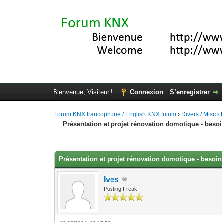
Bienvenue, Visiteur !
Connexion
S’enregistrer
Forum KNX francophone / English KNX forum
›
Divers / Misc
›
Présentation et projet rénovation domotique - beso
Moyenne : 0 (0 vote(s))
1
2
3
4
5
Présentation et projet rénovation domotique - besoin
Ives
Posting Freak