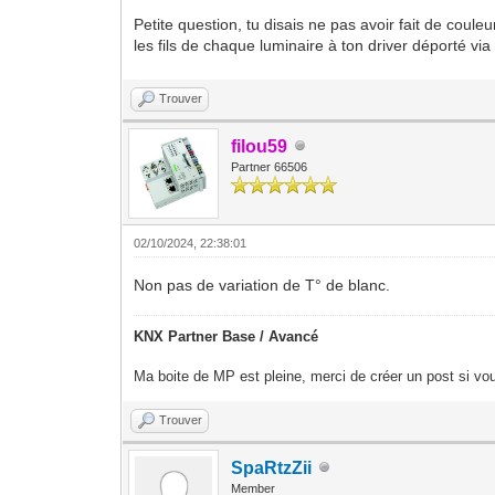
Petite question, tu disais ne pas avoir fait de cou
les fils de chaque luminaire à ton driver déporté v
Trouver
filou59
Partner 66506
02/10/2024, 22:38:01
Non pas de variation de T° de blanc.
KNX Partner Base / Avancé
Ma boite de MP est pleine, merci de créer un post si vou
Trouver
SpaRtzZii
Member