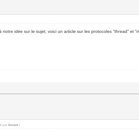
otre idée sur le sujet, voici un article sur les protocoles "thread" et "m
29 par
Gerard
.)