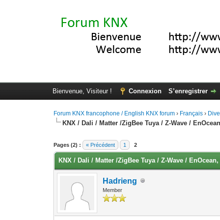
Bienvenue, Visiteur !
Connexion
S’enregistrer
Forum KNX francophone / English KNX forum
›
Français
›
Div
KNX / Dali / Matter /ZigBee Tuya / Z-Wave / EnOcea
Moyenne : 0 (0 vote(s))
1
2
3
4
5
Pages (2) :
« Précédent
1
2
KNX / Dali / Matter /ZigBee Tuya / Z-Wave / EnOcean
Hadrieng
Member