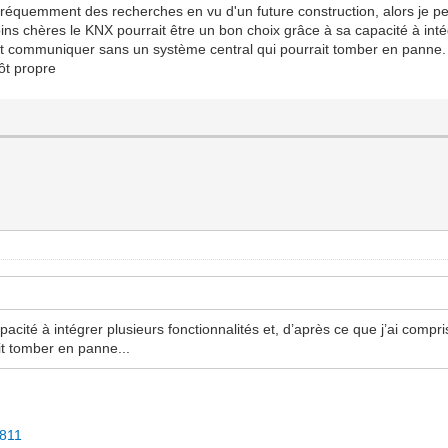
s fréquemment des recherches en vu d'un future construction, alors je pe
ins chères le KNX pourrait être un bon choix grâce à sa capacité à intégr
t communiquer sans un système central qui pourrait tomber en panne. Alo
ôt propre
pacité à intégrer plusieurs fonctionnalités et, d’après ce que j’ai compr
t tomber en panne...
3811