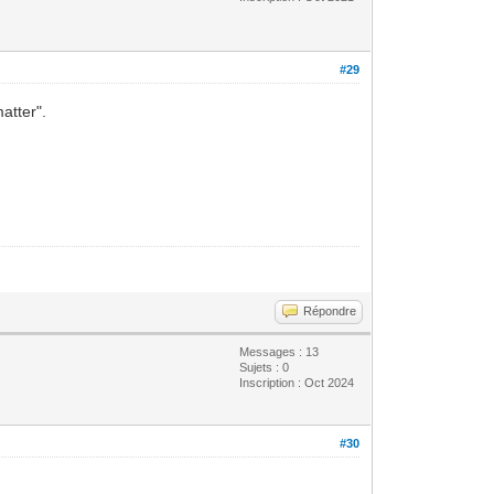
#29
atter".
Répondre
Messages : 13
Sujets : 0
Inscription : Oct 2024
#30