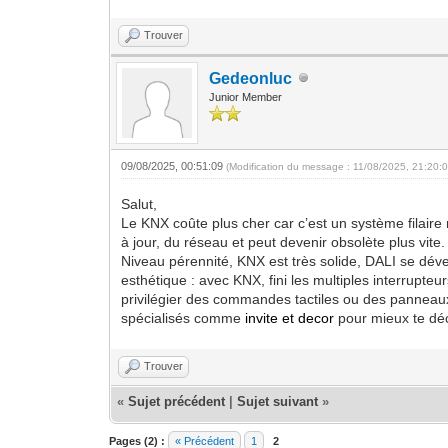
Trouver
Gedeonluc
Junior Member
09/08/2025, 00:51:09
(Modification du message : 11/08/2025, 21:20:
Salut,
Le KNX coûte plus cher car c’est un système filair
à jour, du réseau et peut devenir obsolète plus vite
Niveau pérennité, KNX est très solide, DALI se dével
esthétique : avec KNX, fini les multiples interrupteu
privilégier des commandes tactiles ou des panneaux
spécialisés comme
invite et decor
pour mieux te déc
Trouver
«
Sujet précédent
|
Sujet suivant
»
Pages (2) :
« Précédent
1
2