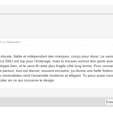
08 par
Gedeonluc
.)
e robuste, fiable et indépendant des marques, conçu pour durer. Le san
. Le DALI est top pour l’éclairage, mais tu trouves surtout des spots a
oppe bien, et le sans-fil reste plus fragile côté long terme. Pour conva
rs partout, tout est discret, souvent encastré, ça donne une belle finiti
 minimalistes rend l’ensemble moderne et élégant. Tu peux aussi cons
ider en ce qui concerne le design.