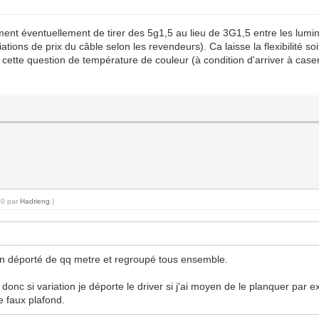
 éventuellement de tirer des 5g1,5 au lieu de 3G1,5 entre les luminair
tions de prix du câble selon les revendeurs). Ca laisse la flexibilité so
 cette question de température de couleur (à condition d'arriver à caser
50 par
Hadrieng
.)
 son déporté de qq metre et regroupé tous ensemble.
donc si variation je déporte le driver si j'ai moyen de le planquer par e
le faux plafond.