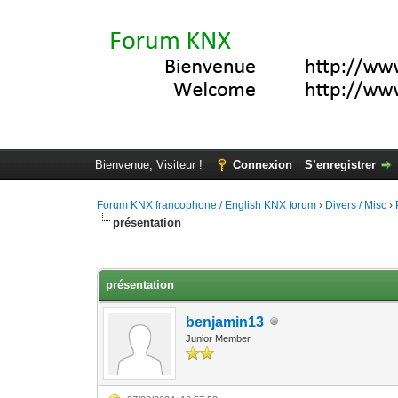
Bienvenue, Visiteur !
Connexion
S’enregistrer
Forum KNX francophone / English KNX forum
›
Divers / Misc
›
présentation
Moyenne : 0 (0 vote(s))
1
2
3
4
5
présentation
benjamin13
Junior Member