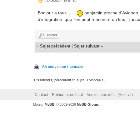
27/08/2024, 16:57:52
Bonjour a tous ,
benjamin proche d'Avignon , 
d'integration que l'on peut rencontré en knx , j'ai
Trouver
«
Sujet précédent
|
Sujet suivant
»
Voir une version imprimable
Utilisateur(s) parcourant ce sujet : 1 visiteur(s)
Contact
Retourner en haut
Version bas-débit (Archivé)
Moteur
MyBB
, © 2002-2026
MyBB Group
.