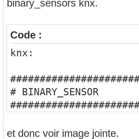
binary_sensors knx.
Code :
knx:
#####################
# BINARY_SENSOR
#####################
..........
et donc voir image jointe.