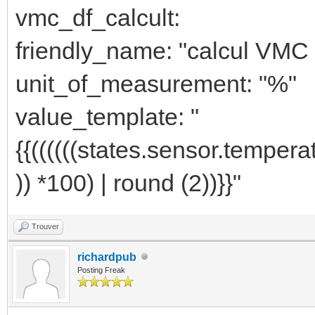
vmc_df_calcult:
friendly_name: "calcul VMC
unit_of_measurement: "%"
value_template: "
{{((((((states.sensor.temperat
)) *100) | round (2))}}"
Trouver
richardpub
Posting Freak