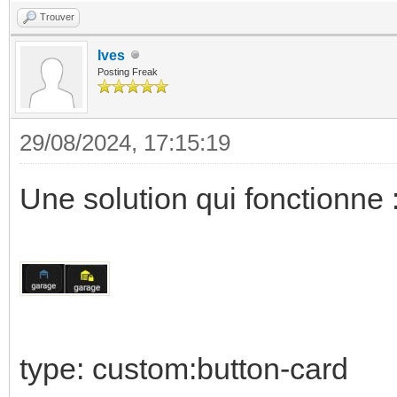
- value: 'off'
Trouver
icon: mdi:garage
Ives
Posting Freak
title: Garage
29/08/2024, 17:15:19
Une solution qui fonctionne 
type: custom:button-card