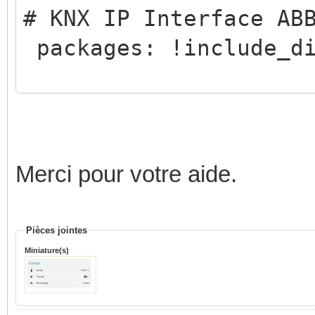
# KNX IP Interface AB
packages: !include_di
# Loads default set o
remove.
default_config:
Merci pour votre aide.
# Load frontend theme
Pièces jointes
frontend:
Miniature(s)
themes: !include_dir_