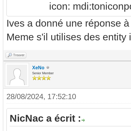
icon: mdi:toniconpou
name: PAC time tod
Ives a donné une réponse à 
unique_id: pac_time
Meme s'il utilises des entit
entity_id: binary_se
state: "on"
Trouver
type: time
XeNo
start: "{{ now().rep
Senior Member
second=0) }}"
28/08/2024, 17:52:10
end: "{{ now() }}"
- platform: history
NicNac a écrit :
name: PAC time mon