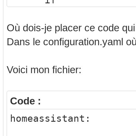
if
(entities['binary_sen
=== 'on') return 'mdi
Où dois-je placer ce code qu
return 'mdi:home
Dans le configuration.yaml o
Voici mon fichier:
Code :
homeassistant: