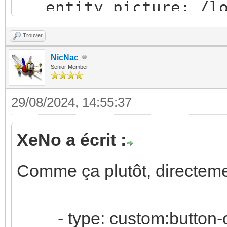
entity_picture: /lo
Maison/cascade_on.jpg
Trouver
- value: 'off'
NicNac
entity_picture: /lo
Senior Member
Maison/cascade_off_2.
29/08/2024, 14:55:37
entity: switch.moteur
name: Débordement<br/
XeNo a écrit :
Comme ça plutôt, directeme
- type: custom:button-