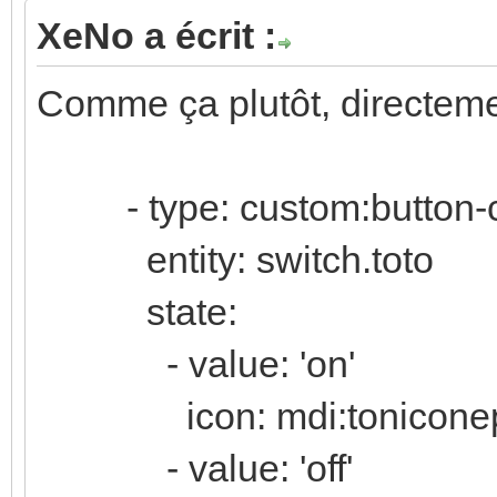
sensor:
XeNo a écrit :
- platform: history_s
Comme ça plutôt, directeme
name: PAC_on_today
unique_id: pac_on_t
- type: custom:button-
entity_id: binary_se
entity: switch.toto
state: "on"
type: count
state:
start: "{{ now().rep
- value: 'on'
second=0) }}"
icon: mdi:toniconep
end: "{{ now() }}
- value: 'off'
- platform: history