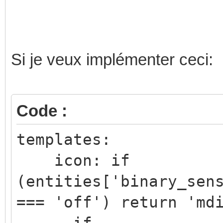
# GARAGE
# Etat Porte Garage
Si je veux implémenter ceci:
- name: "Porte Gara
state_address: "3
Code :
etc....
templates:
icon: if
(entities['binary_sen
=== 'off') return 'md