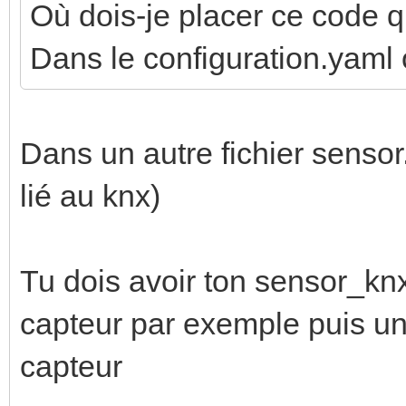
unique_id: pac_time
Où dois-je placer ce code 
entity_id: binary_se
Dans le configuration.yaml 
state: "on"
type: time
Dans un autre fichier sensor
start: "{{ now().rep
lié au knx)
minute=0, second=0,
end: "{{ now() }}"
Tu dois avoir ton sensor_kn
# Min/Max
capteur par exemple puis un
- platform: statisti
capteur
name: "Moyenne SAM