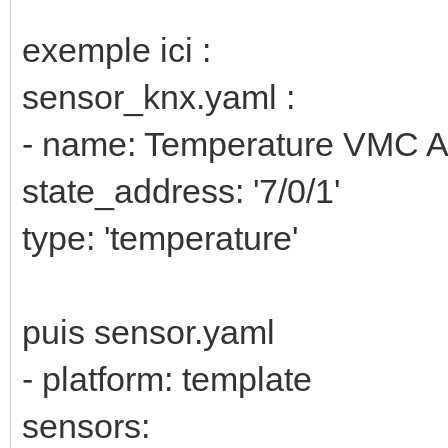
unique_id: moyenne_
exemple ici :
entity_id: sensor.s
sensor_knx.yaml :
state_characteristi
- name: Temperature VMC Air
max_age:
state_address: '7/0/1'
hours: 24
type: 'temperature'
#EOF
puis sensor.yaml
- platform: template
sensors: