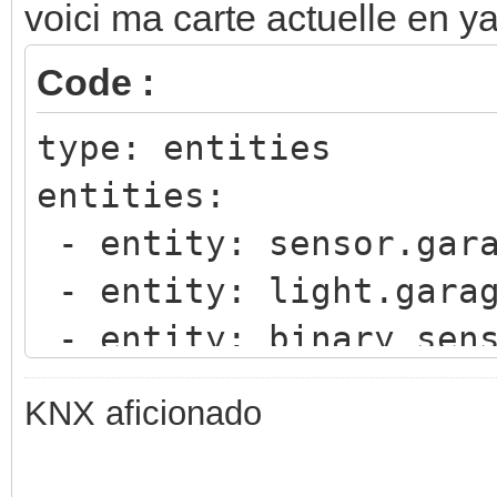
voici ma carte actuelle en y
Code :
type: entities
entities:
- entity: sensor.gar
- entity: light.gara
- entity: binary_sens
state:
KNX aficionado
- value: 'on'
icon: mdi:garage