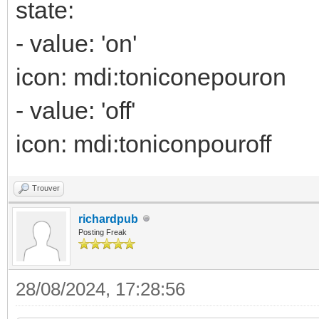
state:
- false
- true
- value: 'on'
initial: false
icon: mdi:toniconepouron
noel:
- value: 'off'
name: Noël
icon: mdi:toniconpouroff
options:
- false
Trouver
- true
richardpub
Posting Freak
initial: false
28/08/2024, 17:28:56
# History_stats