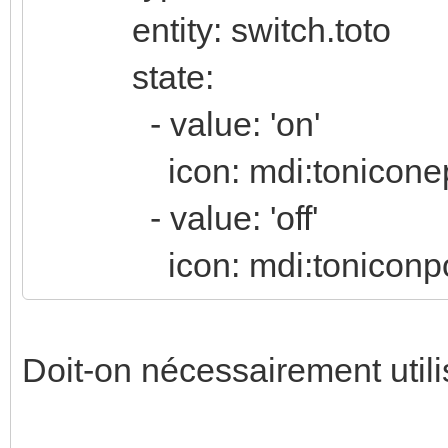
entity: switch.toto
state:
- value: 'on'
icon: mdi:toniconep
- value: 'off'
icon: mdi:toniconpou
Doit-on nécessairement utili