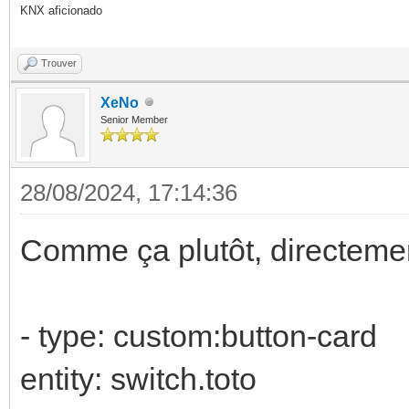
KNX aficionado
automation: !include 
Trouver
#script: !include scr
XeNo
#scene: !include scen
Senior Member
#template: !include t
28/08/2024, 17:14:36
# Special variables
Comme ça plutôt, directemen
input_select:
choucroute:
- type: custom:button-card
name: Choucroute
entity: switch.toto
options: