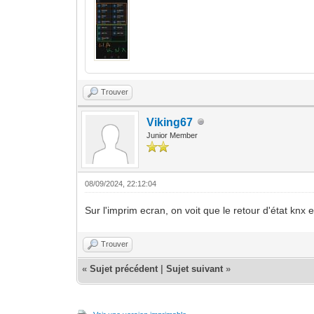
Trouver
Viking67
Junior Member
08/09/2024, 22:12:04
Sur l'imprim ecran, on voit que le retour d'état knx
Trouver
«
Sujet précédent
|
Sujet suivant
»