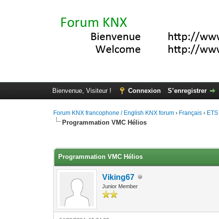
Bienvenue, Visiteur !
Connexion
S’enregistrer
Forum KNX francophone / English KNX forum
›
Français
›
ETS
Programmation VMC Hélios
Moyenne : 0 (0 vote(s))
1
2
3
4
5
Programmation VMC Hélios
Viking67
Junior Member