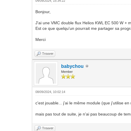
04/09/2024, 15:34:22
Bonjour,
J'ai une VMC double flux Helios KWL EC 500 W + 
Est ce que quelqu'un pourrait me partager sa pro
Merci
Trouver
babychou
Member
08/09/2024, 10:02:14
c'est jouable... j'ai le même module (que j'utilise 
mais pas tout de suite, je n'ai pas beaucoup de t
Trouver