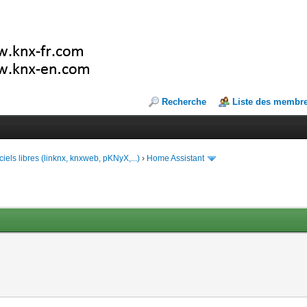
Recherche
Liste des membr
ciels libres (linknx, knxweb, pKNyX,...)
›
Home Assistant