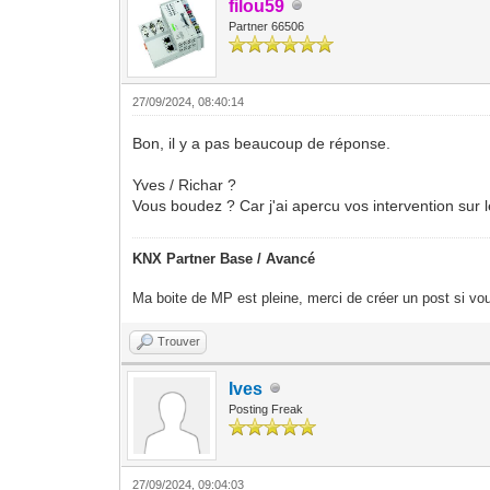
filou59
Partner 66506
27/09/2024, 08:40:14
Bon, il y a pas beaucoup de réponse.
Yves / Richar ?
Vous boudez ? Car j'ai apercu vos intervention su
KNX Partner Base / Avancé
Ma boite de MP est pleine, merci de créer un post si vou
Trouver
Ives
Posting Freak
27/09/2024, 09:04:03