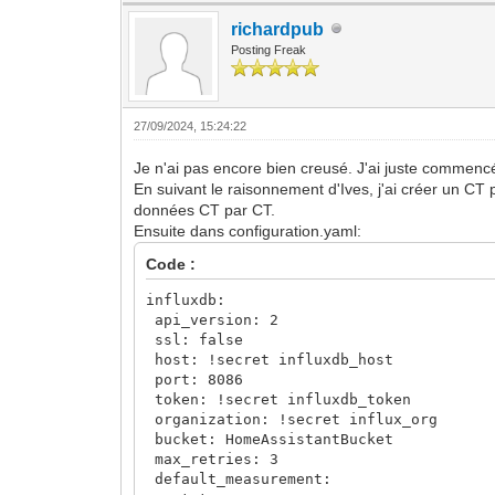
richardpub
Posting Freak
27/09/2024, 15:24:22
Je n'ai pas encore bien creusé. J'ai juste commenc
En suivant le raisonnement d'Ives, j'ai créer un CT
données CT par CT.
Ensuite dans configuration.yaml:
Code :
influxdb:
api_version: 2
ssl: false
host: !secret influxdb_host
port: 8086
token: !secret influxdb_token
organization: !secret influx_org
bucket: HomeAssistantBucket
max_retries: 3
default_measurement: