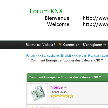
Bienvenue, Visiteur !
Connexion
S’enregistrer
Forum KNX francophone / English KNX forum
›
Français
›
Logi
Comment Enregistrer/Logger des Valeurs KNX ?
Moyenne : 0 (0 vote(s))
1
2
3
4
5
Comment Enregistrer/Logger des Valeurs KNX ?
filou59
Partner 66506