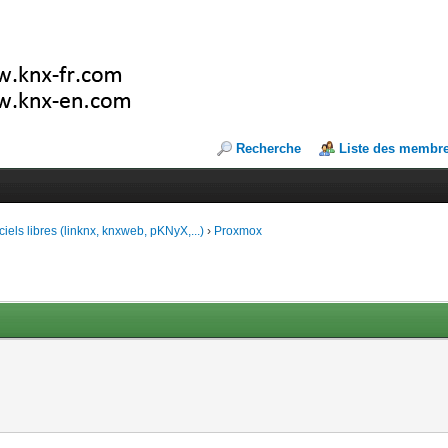
Recherche
Liste des membr
ciels libres (linknx, knxweb, pKNyX,...)
›
Proxmox