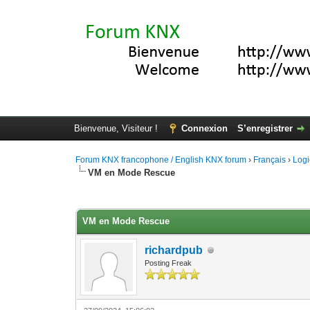
Bienvenue, Visiteur !
Connexion
S’enregistrer
Forum KNX francophone / English KNX forum
›
Français
›
Logi
VM en Mode Rescue
Moyenne : 0 (0 vote(s))
1
2
3
4
5
VM en Mode Rescue
richardpub
Posting Freak