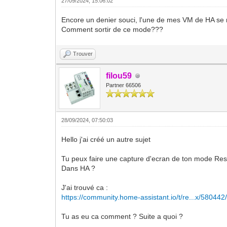
27/09/2024, 15:06:02
Encore un denier souci, l'une de mes VM de HA se
Comment sortir de ce mode???
Trouver
filou59
Partner 66506
28/09/2024, 07:50:03
Hello j'ai créé un autre sujet
Tu peux faire une capture d'ecran de ton mode Res
Dans HA ?
J'ai trouvé ca :
https://community.home-assistant.io/t/re...x/580442
Tu as eu ca comment ? Suite a quoi ?