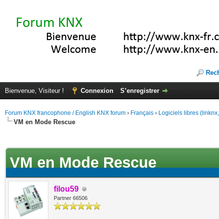
Rec
Bienvenue, Visiteur !
Connexion
S’enregistrer
Forum KNX francophone / English KNX forum
›
Français
›
Logiciels libres (linkn
VM en Mode Rescue
(s))
VM en Mode Rescue
filou59
Partner 66506