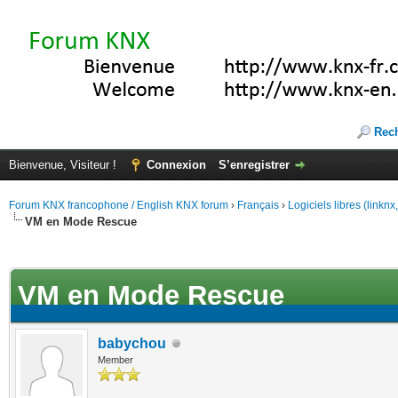
Rec
Bienvenue, Visiteur !
Connexion
S’enregistrer
Forum KNX francophone / English KNX forum
›
Français
›
Logiciels libres (linkn
VM en Mode Rescue
(s))
VM en Mode Rescue
babychou
Member