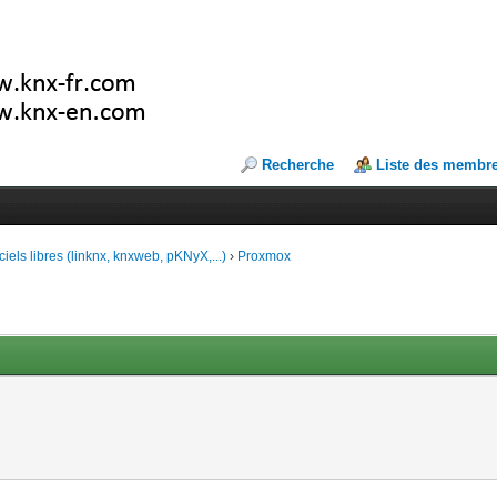
Recherche
Liste des membr
ciels libres (linknx, knxweb, pKNyX,...)
›
Proxmox