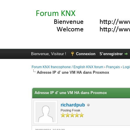
Bienvenue, Visiteur !
Connexion
S’enregistrer
Forum KNX francophone / English KNX forum
›
Français
›
Logi
Adresse IP d' une VM HA dans Proxmox
Moyenne : 0 (0 vote(s))
1
2
3
4
5
Adresse IP d' une VM HA dans Proxmox
richardpub
Posting Freak