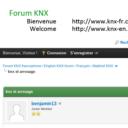
Rec
Bienvenue, Visiteur !
Connexion
S’enregistrer
Forum KNX francophone / English KNX forum
›
Français
›
Matériel KNX
knx et arrosage
(s))
knx et arrosage
benjamin13
Junior Member