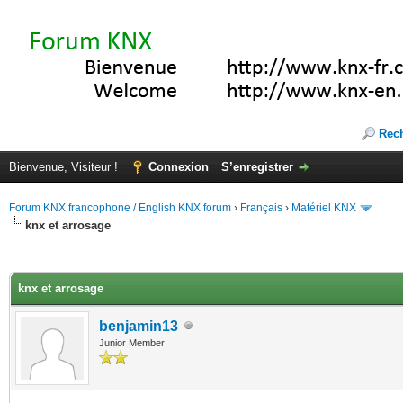
Rec
Bienvenue, Visiteur !
Connexion
S’enregistrer
Forum KNX francophone / English KNX forum
›
Français
›
Matériel KNX
knx et arrosage
(s))
knx et arrosage
benjamin13
Junior Member