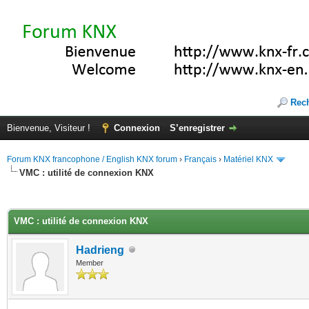
Rec
Bienvenue, Visiteur !
Connexion
S’enregistrer
Forum KNX francophone / English KNX forum
›
Français
›
Matériel KNX
VMC : utilité de connexion KNX
(s))
VMC : utilité de connexion KNX
Hadrieng
Member