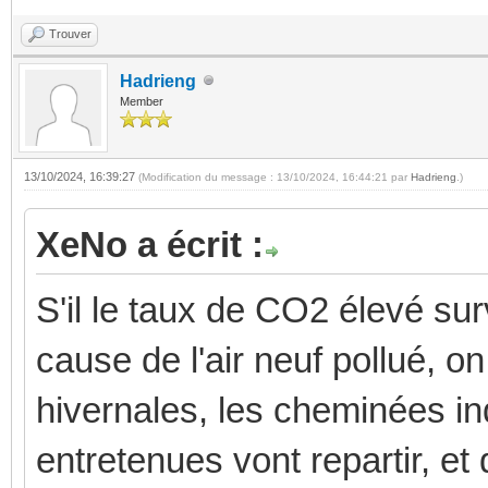
Trouver
Hadrieng
Member
13/10/2024, 16:39:27
(Modification du message : 13/10/2024, 16:44:21 par
Hadrieng
.)
XeNo a écrit :
S'il le taux de CO2 élevé surv
cause de l'air neuf pollué, o
hivernales, les cheminées in
entretenues vont repartir, et