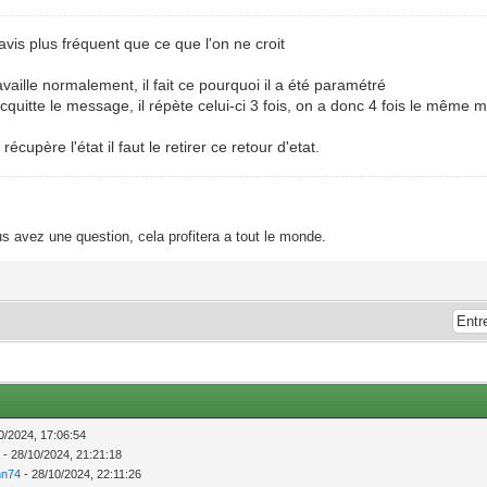
avis plus fréquent que ce que l'on ne croit
vaille normalement, il fait ce pourquoi il a été paramétré
'acquitte le message, il répète celui-ci 3 fois, on a donc 4 fois le même
écupère l'état il faut le retirer ce retour d'etat.
s avez une question, cela profitera a tout le monde.
0/2024, 17:06:54
9
- 28/10/2024, 21:21:18
nn74
- 28/10/2024, 22:11:26