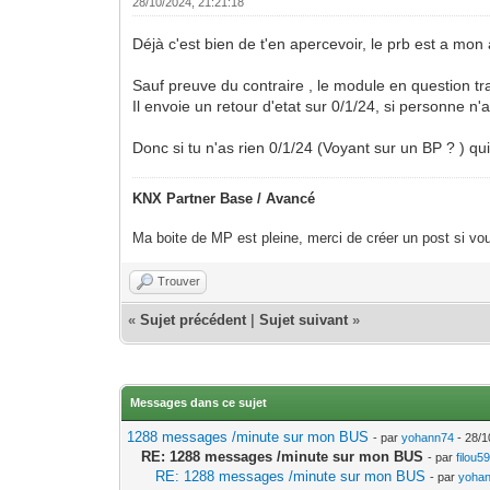
28/10/2024, 21:21:18
Déjà c'est bien de t'en apercevoir, le prb est a mon 
Sauf preuve du contraire , le module en question tra
Il envoie un retour d'etat sur 0/1/24, si personne n
Donc si tu n'as rien 0/1/24 (Voyant sur un BP ? ) qui r
KNX Partner Base / Avancé
Ma boite de MP est pleine, merci de créer un post si vou
Trouver
«
Sujet précédent
|
Sujet suivant
»
Messages dans ce sujet
1288 messages /minute sur mon BUS
- par
yohann74
- 28/1
RE: 1288 messages /minute sur mon BUS
- par
filou5
RE: 1288 messages /minute sur mon BUS
- par
yoha