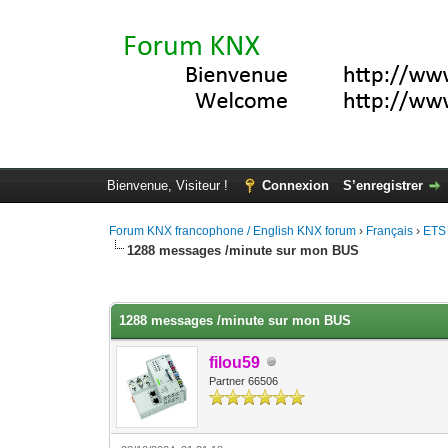
Bienvenue, Visiteur !
Connexion
S’enregistrer
Forum KNX francophone / English KNX forum
›
Français
›
ETS
1288 messages /minute sur mon BUS
Moyenne : 0 (0 vote(s))
1
2
3
4
5
1288 messages /minute sur mon BUS
filou59
Partner 66506