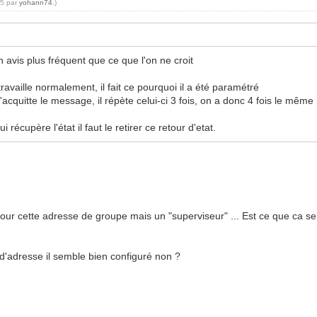
55 par
yohann74
.)
n avis plus fréquent que ce que l'on ne croit
ravaille normalement, il fait ce pourquoi il a été paramétré
n'acquitte le message, il répète celui-ci 3 fois, on a donc 4 fois le mê
 récupère l'état il faut le retirer ce retour d'etat.
our cette adresse de groupe mais un "superviseur" ... Est ce que ca ser
d'adresse il semble bien configuré non ?