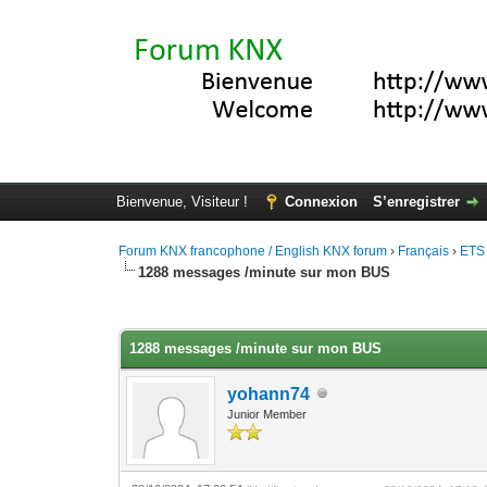
Bienvenue, Visiteur !
Connexion
S’enregistrer
Forum KNX francophone / English KNX forum
›
Français
›
ETS
1288 messages /minute sur mon BUS
Moyenne : 0 (0 vote(s))
1
2
3
4
5
1288 messages /minute sur mon BUS
yohann74
Junior Member