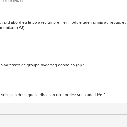
47 par
yohann74
.)
 j'ai d'abord eu le pb avec un premier module que j'ai mis au rebus, et 
moniteur (PJ) :
s adresses de groupe avec flag donne ca (pj) :
 sais plus dasn quelle direction aller auriez vous une idée ?