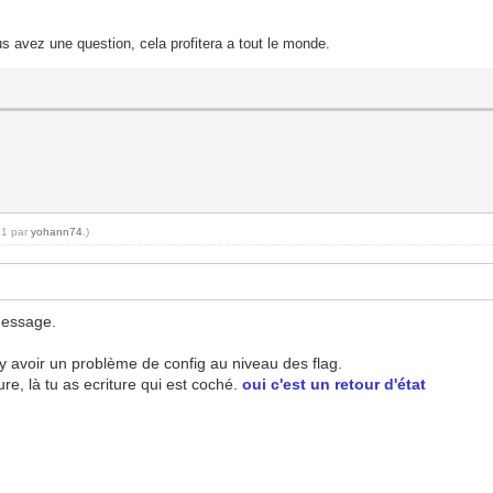
s avez une question, cela profitera a tout le monde.
51 par
yohann74
.)
message.
y avoir un problème de config au niveau des flag.
ture, là tu as ecriture qui est coché.
oui c'est un retour d'état