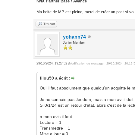
KNX Partner Base / Avancé
Ma boite de MP est pleine, merci de créer un post si vou
Trouver
yohann74
Junior Member
29/10/2024, 19:27:32
(Modification du message : 29/10/2024, 20:19:
filou59 a écrit :
Oui il faut absolument que quelqu'un acquitte le 
Je ne connais pas Jeedom, mais a mon avi il doit 
Si 0/1/24 est un retour d'etat, alors c'est de la lec
a mon avis il faut :
Lecture = 1
Transmettre = 1
Mise a jour = 0