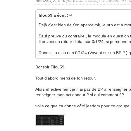
28/10/2024, 22:11:26
(Modification du message : 28/10/2024, 22:16:
filou59 a écrit :
Déjà c'est bien de t'en apercevoir, le prb est a mo
Sauf preuve du contraire , le module en question t
Il envoie un retour d'etat sur 0/1/24, si personne 
Donc si tu n'as rien 0/1/24 (Voyant sur un BP ? ) qui
Bonsoir Filou59,
Tout d'abord merci de ton retour.
Alors effectivement je n'ai pas de BP a renseigner p
renseigner mon actionneur ? si oui comment ??
voila ce que ca donne côté jeedom pour ce groupe 