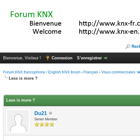
Rec
Bienvenue, Visiteur !
Connexion
S’enregistrer
Forum KNX francophone / English KNX forum
›
Français
›
Visus commerciales
Less is more ?
(s))
Less is more ?
Du21
Senior Member