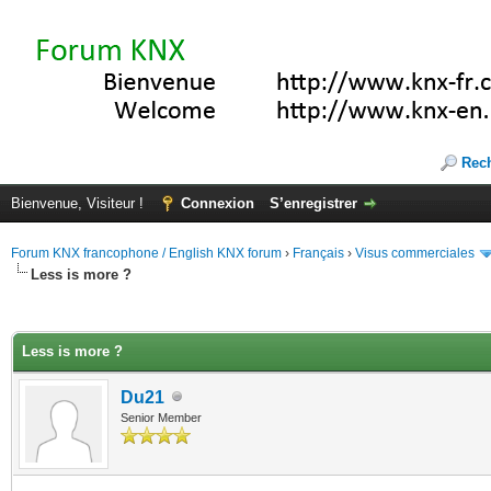
Rec
Bienvenue, Visiteur !
Connexion
S’enregistrer
Forum KNX francophone / English KNX forum
›
Français
›
Visus commerciales
Less is more ?
(s))
Less is more ?
Du21
Senior Member