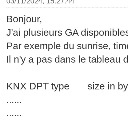
03/11/2024, 15:27:44
Bonjour,
J'ai plusieurs GA disponibl
Par exemple du sunrise, time
Il n'y a pas dans le tablea
KNX DPT type size in
......
......
......