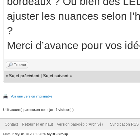
bordeaux ? Ou bien des LED
ajuster les nuances selon l’h
?
Merci d’avance pour vos id
Trouver
«
Sujet précédent
|
Sujet suivant
»
Voir une version imprimable
Utilisateur(s) parcourant ce sujet : 1 visiteur(s)
Contact
Retourner en haut
Version bas-débit (Archivé)
Syndication RSS
Moteur
MyBB
, © 2002-2026
MyBB Group
.