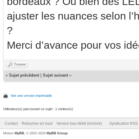
bordeaux ? Ou bien des LED
ajuster les nuances selon l’h
?
Merci d’avance pour vos id
Trouver
«
Sujet précédent
|
Sujet suivant
»
Voir une version imprimable
Utilisateur(s) parcourant ce sujet : 1 visiteur(s)
Contact
Retourner en haut
Version bas-débit (Archivé)
Syndication RSS
Moteur
MyBB
, © 2002-2026
MyBB Group
.