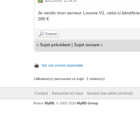
30/12/2024, 12:24:10
Je vends mon serveur Loxone V1, celui-ci bénéficie 
280 €
Trouver
«
Sujet précédent
|
Sujet suivant
»
Voir une version imprimable
Utilisateur(s) parcourant ce sujet : 1 visiteur(s)
Contact
Retourner en haut
Version bas-débit (Archivé)
Moteur
MyBB
, © 2002-2026
MyBB Group
.