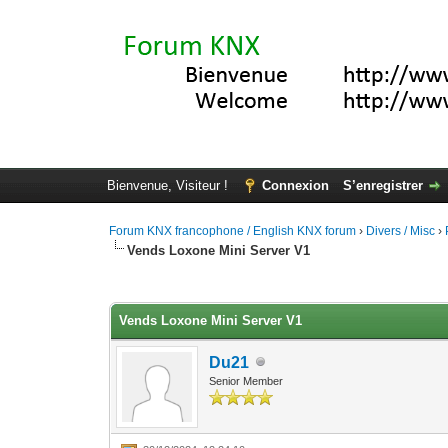
Bienvenue, Visiteur !
Connexion
S’enregistrer
Forum KNX francophone / English KNX forum
›
Divers / Misc
›
Vends Loxone Mini Server V1
Moyenne : 0 (0 vote(s))
1
2
3
4
5
Vends Loxone Mini Server V1
Du21
Senior Member