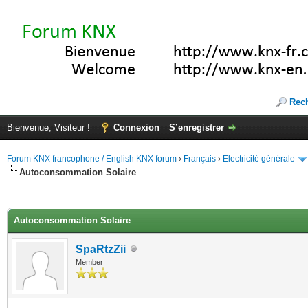
Rec
Bienvenue, Visiteur !
Connexion
S’enregistrer
Forum KNX francophone / English KNX forum
›
Français
›
Electricité générale
Autoconsommation Solaire
(s))
Autoconsommation Solaire
SpaRtzZii
Member