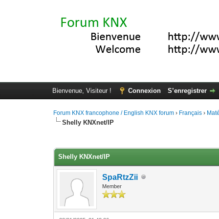
Bienvenue, Visiteur !
Connexion
S’enregistrer
Forum KNX francophone / English KNX forum
›
Français
›
Maté
Shelly KNXnet/IP
Moyenne : 0 (0 vote(s))
1
2
3
4
5
Shelly KNXnet/IP
SpaRtzZii
Member