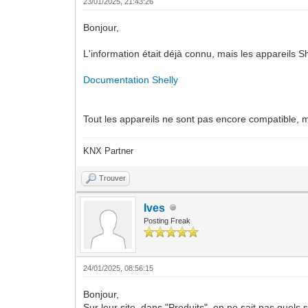
23/01/2025, 21:43:26
Bonjour,
L'information était déjà connu, mais les appareils 
Documentation Shelly
Tout les appareils ne sont pas encore compatible, m
KNX Partner
Trouver
Ives
Posting Freak
24/01/2025, 08:56:15
Bonjour,
Sur leur site, dans "Produits", on ne sait pas quels