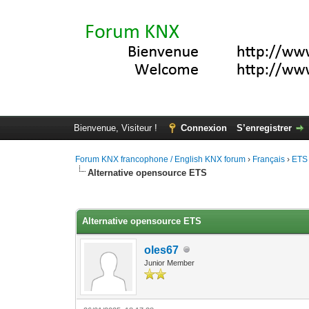
Bienvenue, Visiteur !
Connexion
S’enregistrer
Forum KNX francophone / English KNX forum
›
Français
›
ETS
Alternative opensource ETS
Moyenne : 0 (0 vote(s))
1
2
3
4
5
Alternative opensource ETS
oles67
Junior Member