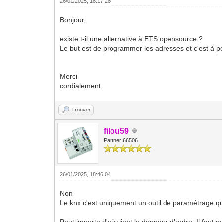
26/01/2025, 18:17:28
Bonjour,
existe t-il une alternative à ETS opensource ?
Le but est de programmer les adresses et c'est à pe
Merci
cordialement.
Trouver
filou59
Partner 66506
26/01/2025, 18:46:04
Non
Le knx c'est uniquement un outil de paramétrage qui
Peut importe d'où vient le donneur d'ordre. Il faut