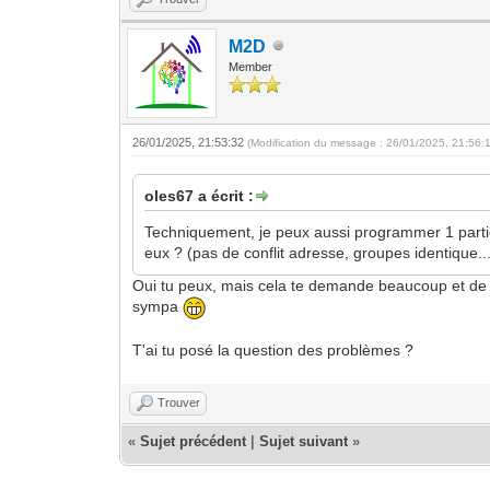
M2D
Member
26/01/2025, 21:53:32
(Modification du message : 26/01/2025, 21:56:
oles67 a écrit :
Techniquement, je peux aussi programmer 1 partic
eux ? (pas de conflit adresse, groupes identique..
Oui tu peux, mais cela te demande beaucoup et de di
sympa
T'ai tu posé la question des problèmes ?
Trouver
«
Sujet précédent
|
Sujet suivant
»