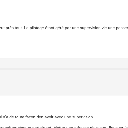
ut près tout. Le pilotage étant géré par une supervision vie une passe
 n'a de toute façon rien avoir avec une supervision
 paramétrer chaque participant. Mettre une adresse physique. Envoyer l'