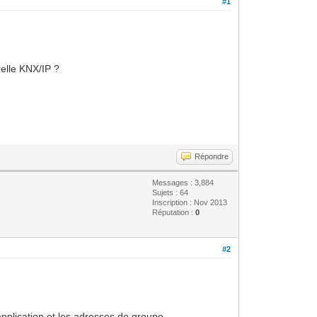
#1
relle KNX/IP ?
Répondre
Messages : 3,884
Sujets : 64
Inscription : Nov 2013
Réputation :
0
#2
application et les adresses de groupe.