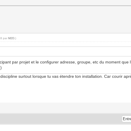
18 par
M2D
.)
ipant par projet et le configurer adresse, groupe, etc du moment que l
.)
scipline surtout lorsque tu vas étendre ton installation. Car courir ap