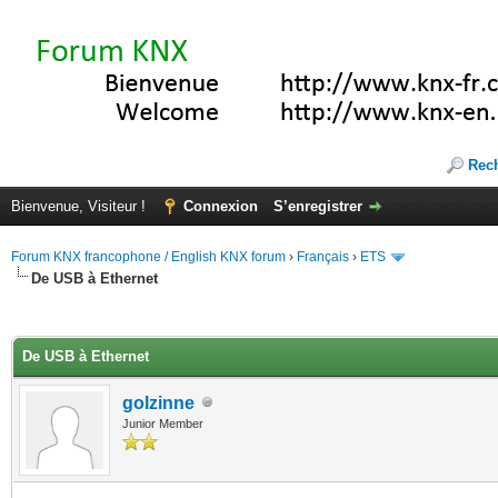
Rec
Bienvenue, Visiteur !
Connexion
S’enregistrer
Forum KNX francophone / English KNX forum
›
Français
›
ETS
De USB à Ethernet
(s))
De USB à Ethernet
golzinne
Junior Member