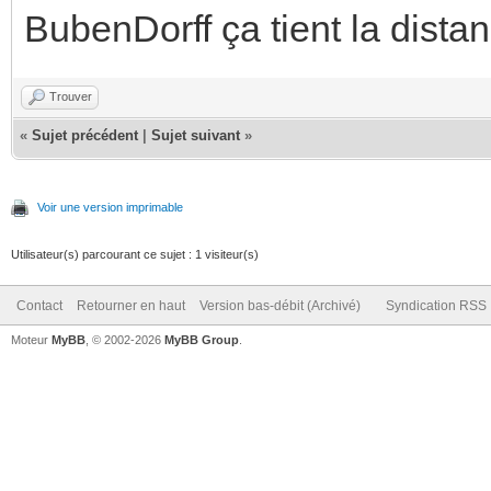
BubenDorff ça tient la distan
Trouver
«
Sujet précédent
|
Sujet suivant
»
Voir une version imprimable
Utilisateur(s) parcourant ce sujet : 1 visiteur(s)
Contact
Retourner en haut
Version bas-débit (Archivé)
Syndication RSS
Moteur
MyBB
, © 2002-2026
MyBB Group
.