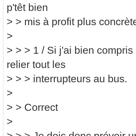
p'têt bien
> > mis à profit plus concrè
>
> > > 1 / Si j'ai bien compri
relier tout les
> > > interrupteurs au bus.
>
> > Correct
>
> > > Je dois donc prévoir u