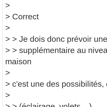
>
> Correct
>
> > Je dois donc prévoir une
> > supplémentaire au niveau
maison
>
> c'est une des possibilités, 
>
> > (éclairage, volets ...).