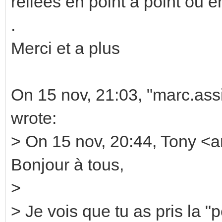
reliées en point a point ou e
.
Merci et a plus
On 15 nov, 21:03, "marc.as
wrote:
> On 15 nov, 20:44, Tony <a
Bonjour à tous,
>
> Je vois que tu as pris la "p