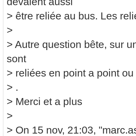
devaient aussi
> être reliée au bus. Les reli
>
> Autre question bête, sur un
sont
> reliées en point a point ou
> .
> Merci et a plus
>
> On 15 nov, 21:03, "marc.