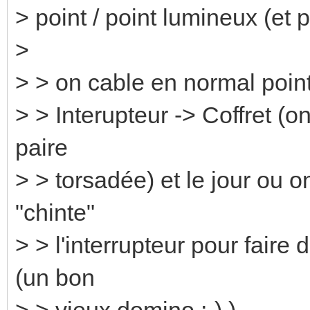
> point / point lumineux (et 
>
> > on cable en normal poin
> > Interupteur -> Coffret (o
paire
> > torsadée) et le jour ou 
"chinte"
> > l'interrupteur pour faire
(un bon
> > vieux domino ;-) ).