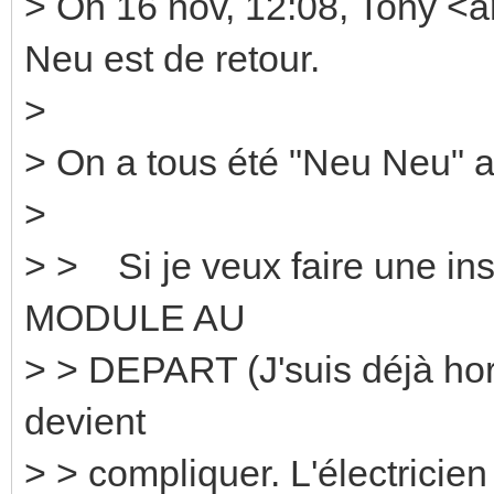
> On 16 nov, 12:08, Tony <
Neu est de retour.
>
> On a tous été "Neu Neu" 
>
> > Si je veux faire une i
MODULE AU
> > DEPART (J'suis déjà hors
devient
> > compliquer. L'électricien