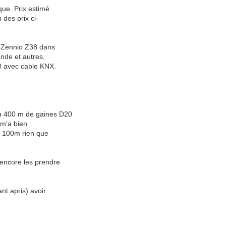
que. Prix estimé
 des prix ci-
 (Zennio Z38 dans
nde et autres,
0 avec cable KNX.
ou 400 m de gaines D20
, m'a bien
de 100m rien que
 encore les prendre
nt apris) avoir