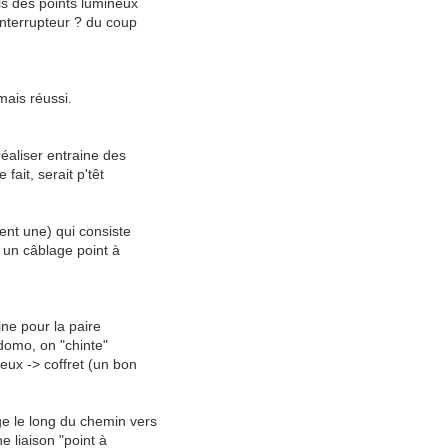
ils des points lumineux
l'interrupteur ? du coup
mais réussi.
réaliser entraine des
fait, serait p'têt
ment une) qui consiste
e un câblage point à
ine pour la paire
 domo, on "chinte"
neux -> coffret (un bon
ge le long du chemin vers
ne liaison "point à