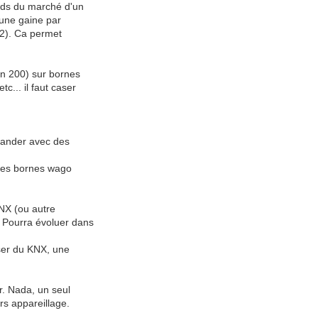
rds du marché d'un
 une gaine par
 2). Ca permet
ron 200) sur bornes
c... il faut caser
mander avec des
u des bornes wago
KNX (ou autre
. Pourra évoluer dans
sser du KNX, une
ur. Nada, un seul
ors appareillage.