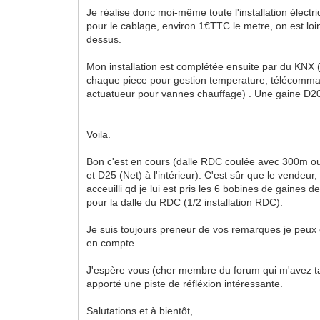
Je réalise donc moi-même toute l'installation électri
pour le cablage, environ 1€TTC le metre, on est loin
dessus.
Mon installation est complétée ensuite par du KNX
chaque piece pour gestion temperature, télécomma
actuatueur pour vannes chauffage) . Une gaine D2
Voila.
Bon c'est en cours (dalle RDC coulée avec 300m 
et D25 (Net) à l'intérieur). C'est sûr que le vendeur
acceuilli qd je lui est pris les 6 bobines de gaines 
pour la dalle du RDC (1/2 installation RDC).
Je suis toujours preneur de vos remarques je peux
en compte.
J'espère vous (cher membre du forum qui m'avez ta
apporté une piste de réfléxion intéressante.
Salutations et à bientôt,