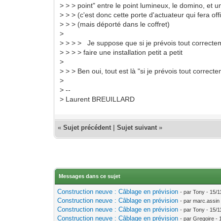
> > > point" entre le point lumineux, le domino, et u
> > > (c'est donc cette porte d'actuateur qui fera off
> > > (mais déporté dans le coffret)
>
> > > > Je suppose que si je prévois tout correctem
> > > > faire une installation petit a petit
>
> > > Ben oui, tout est là "si je prévois tout correct
>
> --
> Laurent BREUILLARD
«
Sujet précédent
|
Sujet suivant
»
Messages dans ce sujet
Construction neuve : Câblage en prévision
- par Tony - 15/
Construction neuve : Câblage en prévision
- par marc.assin
Construction neuve : Câblage en prévision
- par Tony - 15/
Construction neuve : Câblage en prévision
- par Gregoire -