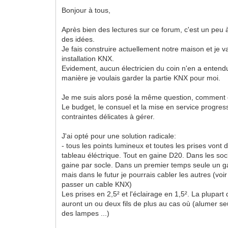
Bonjour à tous,
Après bien des lectures sur ce forum, c'est un peu 
des idées.
Je fais construire actuellement notre maison et je va
installation KNX.
Evidement, aucun électricien du coin n'en a entend
manière je voulais garder la partie KNX pour moi.
Je me suis alors posé la même question, comment c
Le budget, le consuel et la mise en service progres
contraintes délicates à gérer.
J'ai opté pour une solution radicale:
- tous les points lumineux et toutes les prises vont
tableau éléctrique. Tout en gaine D20. Dans les soc
gaine par socle. Dans un premier temps seule un gain
mais dans le futur je pourrais cabler les autres (voi
passer un cable KNX)
Les prises en 2,5² et l'éclairage en 1,5². La plupart
auront un ou deux fils de plus au cas où (alumer s
des lampes ...)