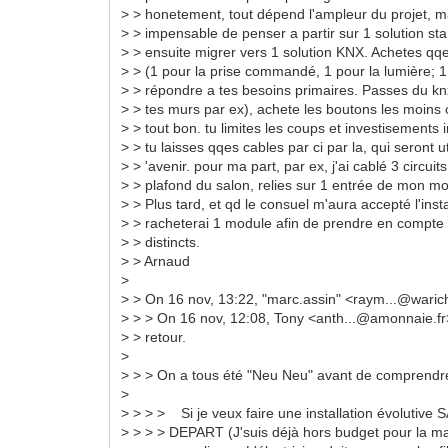
> > honetement, tout dépend l'ampleur du projet, ma
> > impensable de penser a partir sur 1 solution sta
> > ensuite migrer vers 1 solution KNX. Achetes q
> > (1 pour la prise commandé, 1 pour la lumière; 1 
> > répondre a tes besoins primaires. Passes du kn
> > tes murs par ex), achete les boutons les moins
> > tout bon. tu limites les coups et investisements i
> > tu laisses qqes cables par ci par la, qui seront u
> > 'avenir. pour ma part, par ex, j'ai cablé 3 circui
> > plafond du salon, relies sur 1 entrée de mon mo
> > Plus tard, et qd le consuel m'aura accepté l'insta
> > racheterai 1 module afin de prendre en compte c
> > distincts.
> > Arnaud
>
> > On 16 nov, 13:22, "marc.assin" <raym...@waric
> > > On 16 nov, 12:08, Tony <anth...@amonnaie.f
> > retour.
>
> > > On a tous été "Neu Neu" avant de comprendr
>
> > > > Si je veux faire une installation évolu
> > > > DEPART (J'suis déjà hors budget pour la mai