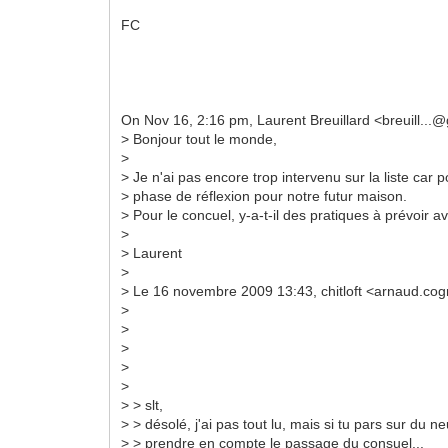
FC
On Nov 16, 2:16 pm, Laurent Breuillard <breuill...
> Bonjour tout le monde,
>
> Je n'ai pas encore trop intervenu sur la liste ca
> phase de réflexion pour notre futur maison.
> Pour le concuel, y-a-t-il des pratiques à prévoir 
>
> Laurent
>
> Le 16 novembre 2009 13:43, chitloft <arnaud.cogn
>
>
>
>
>
> > slt,
> > désolé, j'ai pas tout lu, mais si tu pars sur du neu
> > prendre en compte le passage du consuel...