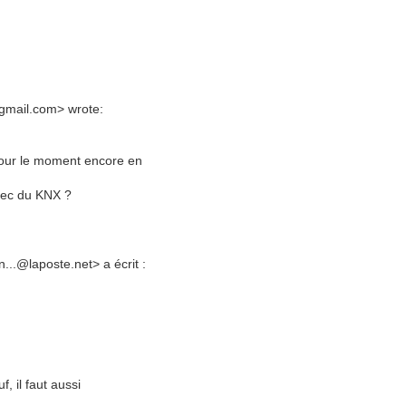
@gmail.com> wrote:
r pour le moment encore en
avec du KNX ?
...@laposte.net> a écrit :
f, il faut aussi