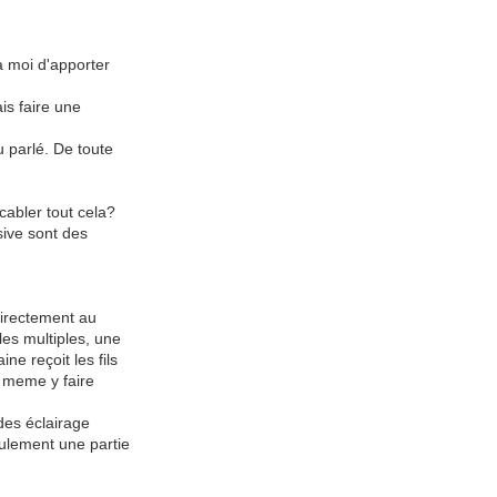
à moi d'apporter
is faire une
u parlé. De toute
abler tout cela?
sive sont des
 directement au
les multiples, une
e reçoit les fils
r meme y faire
 des éclairage
eulement une partie