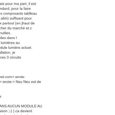
is pour ma part, il est
ndard, pour la faire
qes composants tablleau
alim) suffisant pour
x partout (en jhaut de
 cher du marché et c
nutiles.
tiles dans l
ts lumières au
dule lumière actuel.
llation, je
es 3 circuits
het.com> wrote:
r> wrote:> Neu Neu est de
e
tive SANS AUCUN MODULE AU
son ;-) ) ca devient