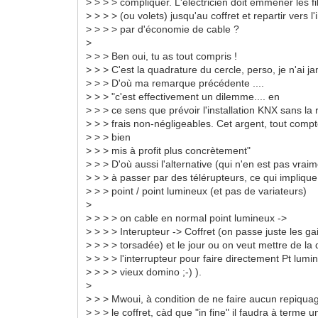
> > > > compliquer. L'électricien doit emmener les f
> > > > (ou volets) jusqu'au coffret et repartir vers 
> > > > par d'économie de cable ?
>
> > > Ben oui, tu as tout compris !
> > > C'est la quadrature du cercle, perso, je n'ai ja
> > > D'où ma remarque précédente ....
> > > "c'est effectivement un dilemme.... en
> > > ce sens que prévoir l'installation KNX sans la 
> > > frais non-négligeables. Cet argent, tout compte 
> > > bien
> > > mis à profit plus concrètement"
> > > D'où aussi l'alternative (qui n'en est pas vrai
> > > à passer par des télérupteurs, ce qui impliqu
> > > point / point lumineux (et pas de variateurs)
>
> > > > on cable en normal point lumineux ->
> > > > Interupteur -> Coffret (on passe juste les ga
> > > > torsadée) et le jour ou on veut mettre de la
> > > > l'interrupteur pour faire directement Pt lumi
> > > > vieux domino ;-) ).
>
> > > Mwoui, à condition de ne faire aucun repiqua
> > > le coffret, càd que "in fine" il faudra à terme u