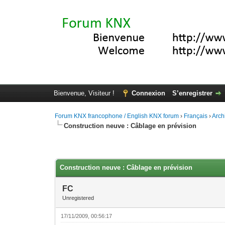
Bienvenue, Visiteur !
Connexion
S’enregistrer
Forum KNX francophone / English KNX forum
›
Français
›
Arch
Construction neuve : Câblage en prévision
Moyenne : 0 (0 vote(s))
1
2
3
4
5
Construction neuve : Câblage en prévision
FC
Unregistered
17/11/2009, 00:56:17