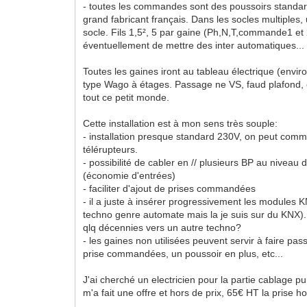
- toutes les commandes sont des poussoirs standa
grand fabricant français. Dans les socles multiples,
socle. Fils 1,5², 5 par gaine (Ph,N,T,commande1 et
éventuellement de mettre des inter automatiques...
Toutes les gaines iront au tableau électrique (envi
type Wago à étages. Passage ne VS, faud plafond, et
tout ce petit monde.
Cette installation est à mon sens très souple:
- installation presque standard 230V, on peut com
télérupteurs.
- possibilité de cabler en // plusieurs BP au nivea
(économie d'entrées)
- faciliter d'ajout de prises commandées
- il a juste à insérer progressivement les modules 
techno genre automate mais la je suis sur du KNX)
qlq décennies vers un autre techno?
- les gaines non utilisées peuvent servir à faire pa
prise commandées, un poussoir en plus, etc...
J'ai cherché un electricien pour la partie cablage p
m'a fait une offre et hors de prix, 65€ HT la prise h