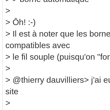
>
> Ôh! :-)
> Il est à noter que les bor
compatibles avec
> le fil souple (puisqu'on "fo
>
> @thierry dauvilliers> j'ai 
site
>