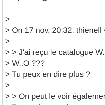
>
> On 17 nov, 20:32, thienell 
>
> > J'ai reçu le catalogue W
> W..O ???
> Tu peux en dire plus ?
>
> > On peut le voir également