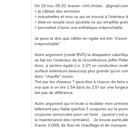
On 18 nov, 09:20, kraven <ohl.christo...@gmail.co
> je câblais des armoires
> industrielles et tous ce qui se trouvai à l'intérieur
> était en souple sous goulotte ce qui simplifiai gr
> permettait d'avoir une esthétique irréprochable.
Je peux te dire que câbler en rigide est loin "d'avoi
irréprochable".
Autre argument (credit BVO) la dissipation calorifi
se fait sur l'extérieur de la circonférence (effet Pellet
donc, à section égale (i.e. 2,5²) un conducteur mult
surface extérieure beaucoup plus grande qu'un cond
donc "chauffe" moins.
Tiré par les cheveux ? peut-être à chacun de faire s
vrai que si on tire 1,5A dans du 2,5² sur une longe
fait pas de différence.
Autre argument qui m'incite à recâbler mon armoir
tellement peu fiable (parfois 3 coupures sur la journ
coupures annoncées pour cet hiver ..(quand c'est p
la maintenance des centrales)... Je trouve particul
d'avoir 3.000L de fioul de chauffage et de manquer