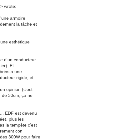
m> wrote:
 d'une armoire
andement la tâche et
r une esthétique
que d'un conducteur
ier). Et
ibrins a une
ucteur rigide, et
on opinion (c'est
ur de 30cm, çà ne
e... EDF est devenu
ée), plus les
as la tempête c'est
ièrement con
 des 300W pour faire