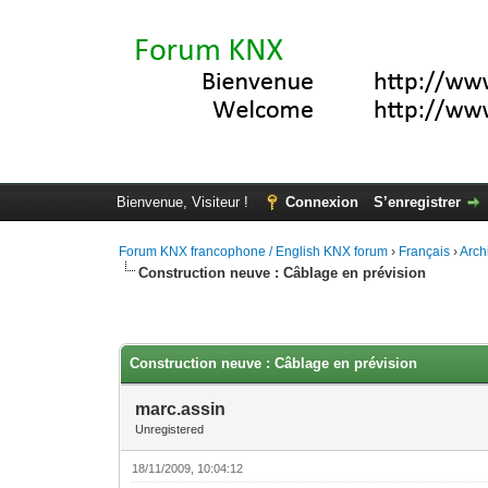
Bienvenue, Visiteur !
Connexion
S’enregistrer
Forum KNX francophone / English KNX forum
›
Français
›
Arch
Construction neuve : Câblage en prévision
Moyenne : 0 (0 vote(s))
1
2
3
4
5
Construction neuve : Câblage en prévision
marc.assin
Unregistered
18/11/2009, 10:04:12