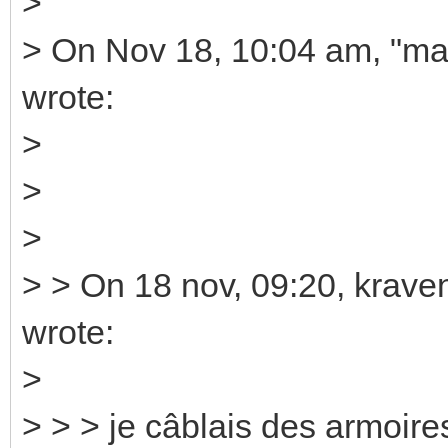
>
> On Nov 18, 10:04 am, "ma
wrote:
>
>
>
> > On 18 nov, 09:20, krave
wrote:
>
> > > je câblais des armoire