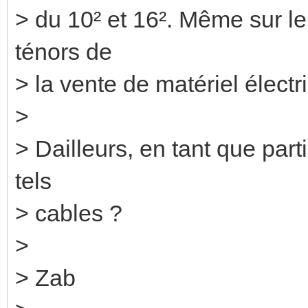
> du 10² et 16². Même sur le 
ténors de
> la vente de matériel électr
>
> Dailleurs, en tant que part
tels
> cables ?
>
> Zab