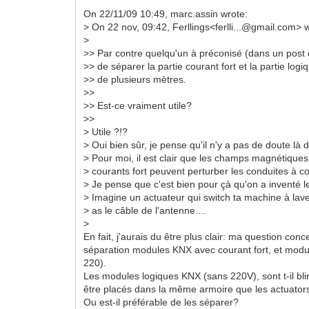
On 22/11/09 10:49, marc.assin wrote:
> On 22 nov, 09:42, Ferllings<ferlli...@gmail.com> 
>
>> Par contre quelqu'un à préconisé (dans un post 
>> de séparer la partie courant fort et la partie logi
>> de plusieurs mètres.
>>
>> Est-ce vraiment utile?
>>
> Utile ?!?
> Oui bien sûr, je pense qu'il n'y a pas de doute là 
> Pour moi, il est clair que les champs magnétiques 
> courants fort peuvent perturber les conduites à co
> Je pense que c'est bien pour çà qu'on a inventé l
> Imagine un actuateur qui switch ta machine à laver
> as le câble de l'antenne....
>
En fait, j'aurais du être plus clair: ma question conce
séparation modules KNX avec courant fort, et mod
220).
Les modules logiques KNX (sans 220V), sont t-il bli
être placés dans la même armoire que les actuato
Ou est-il préférable de les séparer?