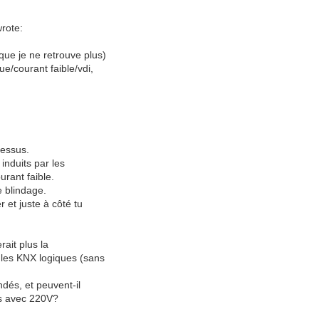
wrote:
que je ne retrouve plus)
que/courant faible/vdi,
dessus.
induits par les
urant faible.
e blindage.
 et juste à côté tu
rait plus la
ules KNX logiques (sans
ndés, et peuvent-il
rs avec 220V?