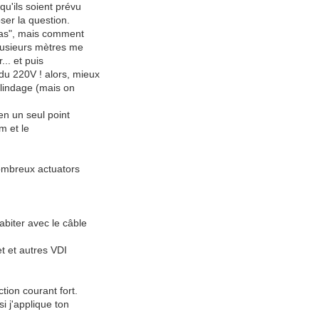
qu'ils soient prévu
ser la question.
 pas", mais comment
plusieurs mètres me
... et puis
u 220V ! alors, mieux
blindage (mais on
en un seul point
m et le
nombreux actuators
abiter avec le câble
et et autres VDI
tion courant fort.
si j'applique ton