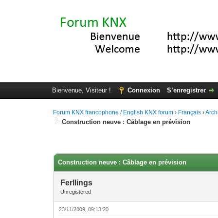
Bienvenue, Visiteur !
Connexion
S’enregistrer
Forum KNX francophone / English KNX forum
›
Français
›
Arch
Construction neuve : Câblage en prévision
Moyenne : 0 (0 vote(s))
1
2
3
4
5
Construction neuve : Câblage en prévision
Ferllings
Unregistered
23/11/2009, 09:13:20