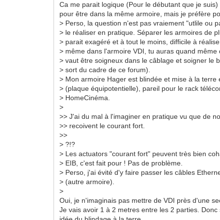
Ca me parait logique (Pour le débutant que je suis) 
pour être dans la même armoire, mais je préfère po
> Perso, la question n'est pas vraiement "utlile ou
> le réaliser en pratique. Séparer les armoires de 
> parait exagéré et à tout le moins, difficile à réaliser
> même dans l'armoire VDI, tu auras quand même d
> vaut être soigneux dans le câblage et soigner le 
> sort du cadre de ce forum).
> Mon armoire Hager est blindée et mise à la terre 
> (plaque équipotentielle), pareil pour le rack téléco
> HomeCinéma.
>
>> J'ai du mal à l'imaginer en pratique vu que de 
>> recoivent le courant fort.
>>
> ?!?
> Les actuators "courant fort" peuvent très bien coh
> EIB, c'est fait pour ! Pas de problème.
> Perso, j'ai évité d'y faire passer les câbles Ethern
> (autre armoire).
>
Oui, je n'imaginais pas mettre de VDI près d'une sec
Je vais avoir 1 à 2 metres entre les 2 parties. Donc 
idée du blindage à la terre