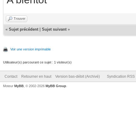
Trouver
«
Sujet précédent
|
Sujet suivant
»
Voir une version imprimable
Utilisateur(s) parcourant ce sujet : 1 visiteur(s)
Contact
Retourner en haut
Version bas-débit (Archivé)
Syndication RSS
Moteur
MyBB
, © 2002-2026
MyBB Group
.