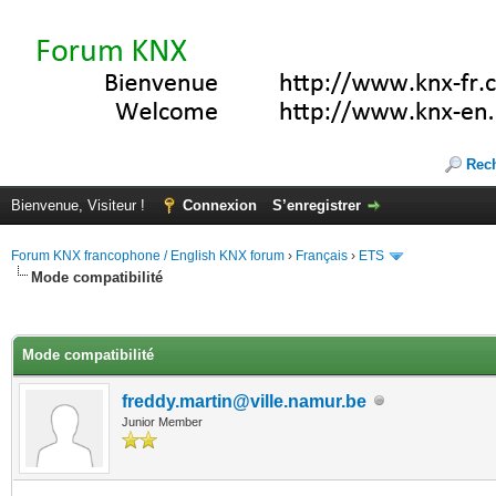
Rec
Bienvenue, Visiteur !
Connexion
S’enregistrer
Forum KNX francophone / English KNX forum
›
Français
›
ETS
Mode compatibilité
(s))
Mode compatibilité
freddy.martin@ville.namur.be
Junior Member