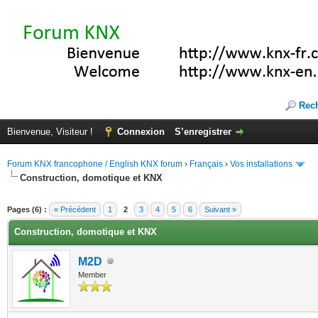
Rec
Bienvenue, Visiteur !
Connexion
S’enregistrer
Forum KNX francophone / English KNX forum
›
Français
›
Vos installations
Construction, domotique et KNX
(s))
Pages (6) :
« Précédent
1
2
3
4
5
6
Suivant »
Construction, domotique et KNX
M2D
Member