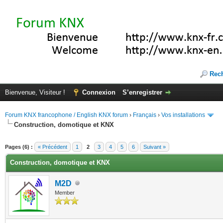
Rec
Bienvenue, Visiteur !
Connexion
S’enregistrer
Forum KNX francophone / English KNX forum
›
Français
›
Vos installations
Construction, domotique et KNX
(s))
Pages (6) :
« Précédent
1
2
3
4
5
6
Suivant »
Construction, domotique et KNX
M2D
Member